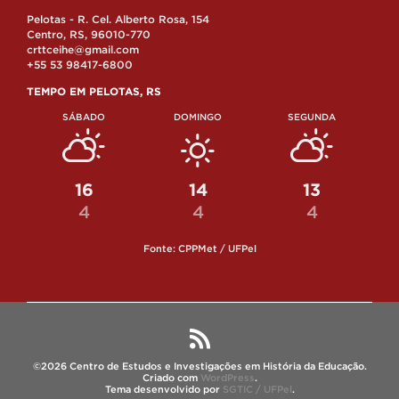
Pelotas - R. Cel. Alberto Rosa, 154
Centro, RS, 96010-770
crttceihe@gmail.com
+55 53 98417-6800
TEMPO EM PELOTAS, RS
SÁBADO
DOMINGO
SEGUNDA
16
14
13
4
4
4
Fonte: CPPMet / UFPel
©2026 Centro de Estudos e Investigações em História da Educação.
Criado com
WordPress
.
Tema desenvolvido por
SGTIC / UFPel
.