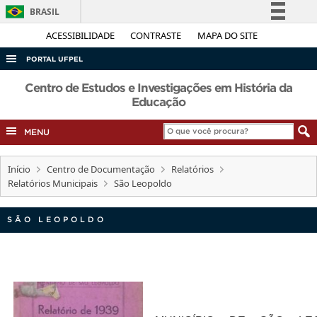
BRASIL
Simplifique!
ACESSIBILIDADE
CONTRASTE
MAPA DO SITE
Comunica BR
PORTAL UFPEL
Participe
ACESSO À INFORMAÇÃO
Centro de Estudos e Investigações em História da
Acesso à informação
Educação
AUDITORIA
Legislação
MENU
COBALTO
Canais
CONCURSOS
Início
Centro de Documentação
Relatórios
EDITAIS
Relatórios Municipais
São Leopoldo
INTERNACIONAL
SÃO LEOPOLDO
OUVIDORIA
PORTARIAS
TELEFONES