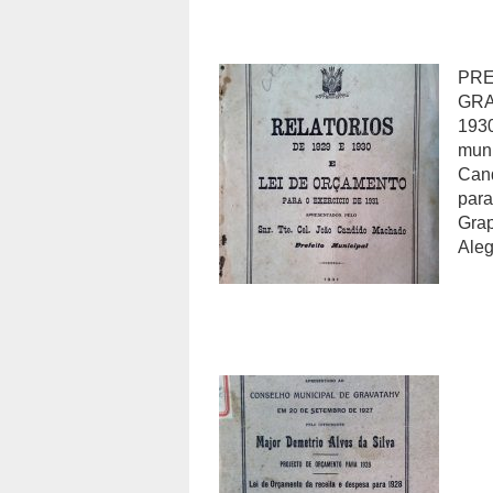
PRE
GRA
1930
muni
Cand
para
Grap
Aleg