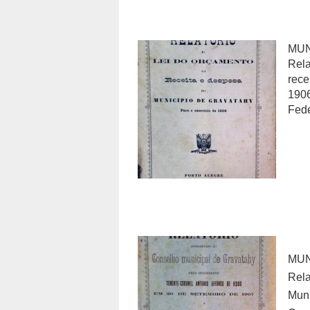
MUN
Rela
rece
1906
Fede
MU
Rel
Mun