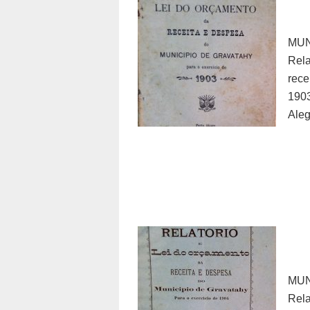
MU
Rel
rece
190
Aleg
MU
Rel