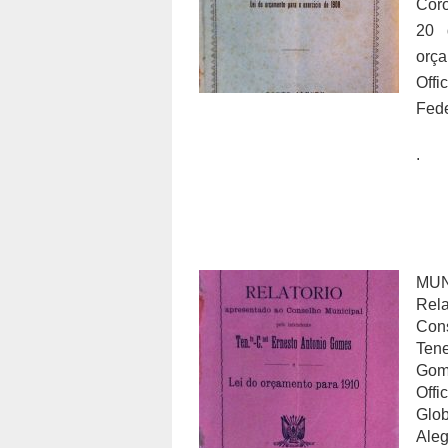
Coro
20 
orça
Off
Fede
.
MUN
Rela
Cons
Tene
Gome
Offi
Glob
Aleg