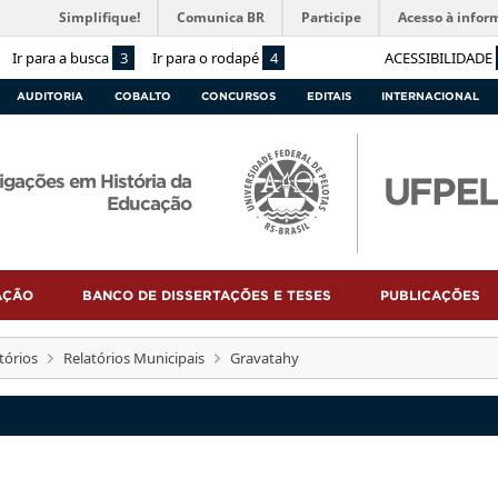
Simplifique!
Comunica BR
Participe
Acesso à infor
Ir para a busca
3
Ir para o rodapé
4
ACESSIBILIDADE
AUDITORIA
COBALTO
CONCURSOS
EDITAIS
INTERNACIONAL
igações em História da
Educação
AÇÃO
BANCO DE DISSERTAÇÕES E TESES
PUBLICAÇÕES
tórios
Relatórios Municipais
Gravatahy