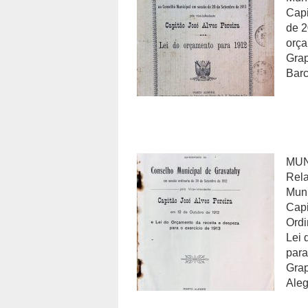
Capi
de 2
orça
Grap
Barc
MUN
Rela
Muni
Capi
Ordi
Lei 
para
Grap
Aleg