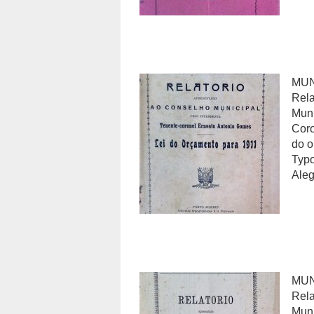
MUN
Rela
Muni
Coro
do o
Typo
Aleg
MUN
Rela
Muni