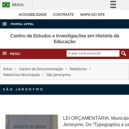
BRASIL
Simplifique!
ACESSIBILIDADE
CONTRASTE
MAPA DO SITE
Comunica BR
PORTAL UFPEL
Participe
ACESSO À INFORMAÇÃO
Centro de Estudos e Investigações em História da
Acesso à informação
Educação
AUDITORIA
Legislação
MENU
COBALTO
Canais
CONCURSOS
Início
Centro de Documentação
Relatórios
EDITAIS
Relatórios Municipais
São Jeronymo
INTERNACIONAL
SÃO JERONYMO
OUVIDORIA
PORTARIAS
TELEFONES
LEI ORÇAMENTÁRIA. Municípi
Jeronymo. Do “Typographia a v