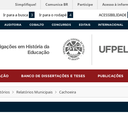
Simplifique!
Comunica BR
Participe
Acesso à infor
Ir para a busca
3
Ir para o rodapé
4
ACESSIBILIDADE
AUDITORIA
COBALTO
CONCURSOS
EDITAIS
INTERNACIONAL
igações em História da
Educação
AÇÃO
BANCO DE DISSERTAÇÕES E TESES
PUBLICAÇÕES
tórios
Relatórios Municipais
Cachoeira