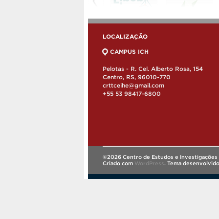
LOCALIZAÇÃO
CAMPUS ICH
Pelotas - R. Cel. Alberto Rosa, 154
Centro, RS, 96010-770
crttceihe@gmail.com
+55 53 98417-6800
©2026 Centro de Estudos e Investigações 
Criado com
WordPress
.
Tema desenvolvid