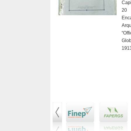
Cap
20 
Enca
Arq
“Off
Glob
1913