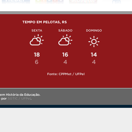
TEMPO EM PELOTAS, RS
SEXTA
SÁBADO
DOMINGO
18
16
14
6
4
4
Fonte: CPPMet / UFPel
em História da Educação.
o por
SGTIC / UFPel
.