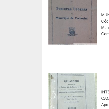
MU
Cód
Muni
Come
IN
CAC
Apr