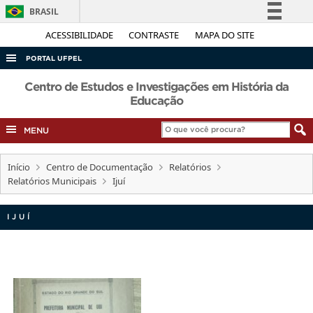
BRASIL
Simplifique!
ACESSIBILIDADE
CONTRASTE
MAPA DO SITE
Comunica BR
PORTAL UFPEL
Participe
ACESSO À INFORMAÇÃO
Centro de Estudos e Investigações em História da
Acesso à informação
Educação
AUDITORIA
Legislação
MENU
COBALTO
Canais
CONCURSOS
Início
Centro de Documentação
Relatórios
EDITAIS
Relatórios Municipais
Ijuí
INTERNACIONAL
IJUÍ
OUVIDORIA
PORTARIAS
TELEFONES