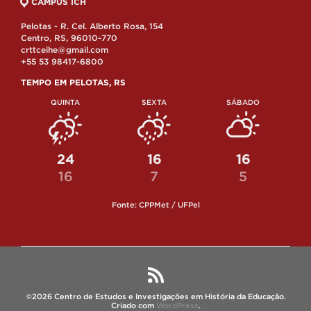
CAMPUS ICH
Pelotas - R. Cel. Alberto Rosa, 154
Centro, RS, 96010-770
crttceihe@gmail.com
+55 53 98417-6800
TEMPO EM PELOTAS, RS
QUINTA
SEXTA
SÁBADO
24
16
16
16
7
5
Fonte: CPPMet / UFPel
©2026 Centro de Estudos e Investigações em História da Educação.
Criado com
WordPress
.