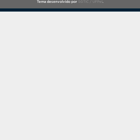
Tema desenvolvido por
SGTIC / UFPel
.