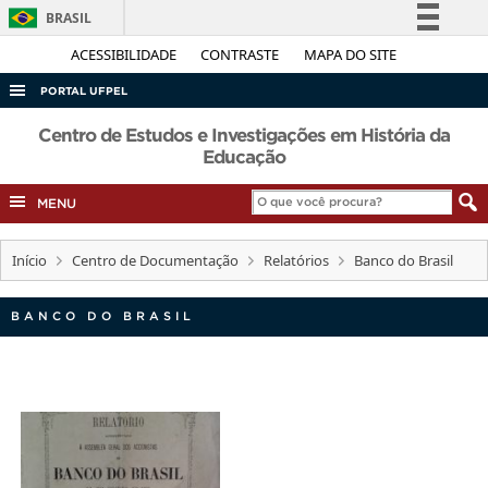
BRASIL
Simplifique!
ACESSIBILIDADE
CONTRASTE
MAPA DO SITE
Comunica BR
PORTAL UFPEL
Participe
ACESSO À INFORMAÇÃO
Centro de Estudos e Investigações em História da
Acesso à informação
Educação
AUDITORIA
Legislação
MENU
COBALTO
Canais
CONCURSOS
Início
Centro de Documentação
Relatórios
Banco do Brasil
EDITAIS
INTERNACIONAL
BANCO DO BRASIL
OUVIDORIA
PORTARIAS
TELEFONES