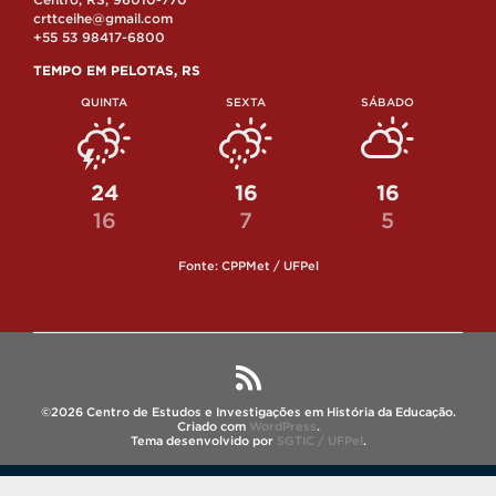
crttceihe@gmail.com
+55 53 98417-6800
TEMPO EM PELOTAS, RS
QUINTA
SEXTA
SÁBADO
24
16
16
16
7
5
Fonte: CPPMet / UFPel
©2026 Centro de Estudos e Investigações em História da Educação.
Criado com
WordPress
.
Tema desenvolvido por
SGTIC / UFPel
.