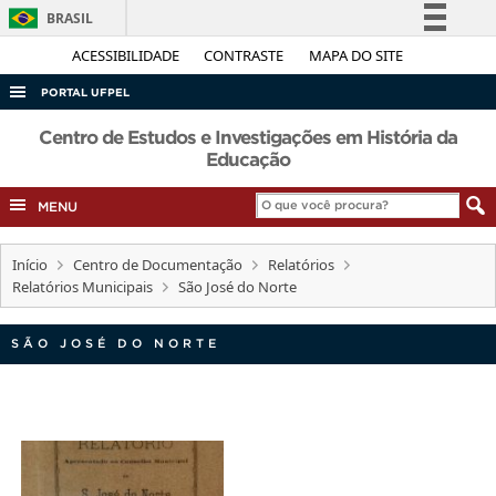
BRASIL
Simplifique!
ACESSIBILIDADE
CONTRASTE
MAPA DO SITE
Comunica BR
PORTAL UFPEL
Participe
ACESSO À INFORMAÇÃO
Centro de Estudos e Investigações em História da
Acesso à informação
Educação
AUDITORIA
Legislação
MENU
COBALTO
Canais
CONCURSOS
Início
Centro de Documentação
Relatórios
EDITAIS
Relatórios Municipais
São José do Norte
INTERNACIONAL
SÃO JOSÉ DO NORTE
OUVIDORIA
PORTARIAS
TELEFONES