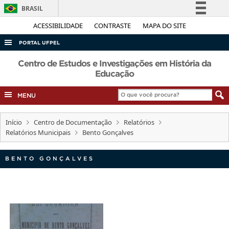
BRASIL
Simplifique!
ACESSIBILIDADE
CONTRASTE
MAPA DO SITE
Comunica BR
PORTAL UFPEL
Participe
ACESSO À INFORMAÇÃO
Centro de Estudos e Investigações em História da
Acesso à informação
Educação
AUDITORIA
Legislação
MENU
COBALTO
Canais
CONCURSOS
Início
Centro de Documentação
Relatórios
EDITAIS
Relatórios Municipais
Bento Gonçalves
INTERNACIONAL
BENTO GONÇALVES
OUVIDORIA
PORTARIAS
TELEFONES