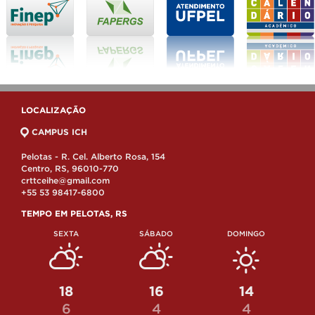
LOCALIZAÇÃO
CAMPUS ICH
Pelotas - R. Cel. Alberto Rosa, 154
Centro, RS, 96010-770
crttceihe@gmail.com
+55 53 98417-6800
TEMPO EM PELOTAS, RS
SEXTA
SÁBADO
DOMINGO
18
16
14
6
4
4