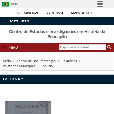
BRASIL
Simplifique!
ACESSIBILIDADE
CONTRASTE
MAPA DO SITE
Comunica BR
PORTAL UFPEL
Participe
ACESSO À INFORMAÇÃO
Centro de Estudos e Investigações em História da
Acesso à informação
Educação
AUDITORIA
Legislação
MENU
COBALTO
Canais
CONCURSOS
Início
Centro de Documentação
Relatórios
EDITAIS
Relatórios Municipais
Taquary
INTERNACIONAL
TAQUARY
OUVIDORIA
PORTARIAS
TELEFONES