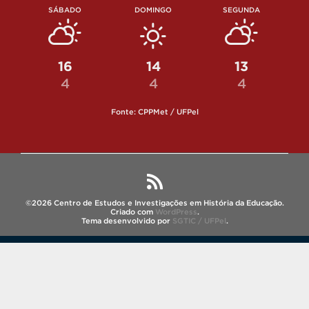
SÁBADO
DOMINGO
SEGUNDA
16
14
13
4
4
4
Fonte: CPPMet / UFPel
©2026 Centro de Estudos e Investigações em História da Educação.
Criado com
WordPress
.
Tema desenvolvido por
SGTIC / UFPel
.