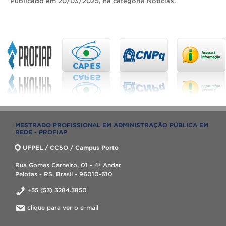
Publicado
em
20/03/2025
, na categoria
Notícias
.
MESTRADO PROFISSIONAL EM ADMINISTRAÇÃO PÚBLICA EM
REDE - PROFIAP
UFPEL / CCSO / Campus Porto
Rua Gomes Carneiro, 01 - 4º Andar
Pelotas - RS, Brasil - 96010-610
+55 (53) 3284.3850
clique para ver o e-mail