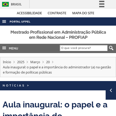
BRASIL
Simplifique!
ACESSIBILIDADE
CONTRASTE
MAPA DO SITE
Comunica BR
PORTAL UFPEL
Participe
ACESSO À INFORMAÇÃO
Mestrado Profissional em Administração Pública
Acesso à informação
em Rede Nacional – PROFIAP
AUDITORIA
Legislação
MENU
COBALTO
Canais
CONCURSOS
Início
2025
Março
20
EDITAIS
Aula inaugural: o papel e a importância do administrador (a) na gestão
e formação de políticas públicas
INTERNACIONAL
OUVIDORIA
NOTÍCIAS
>
PORTARIAS
Aula inaugural: o papel e a
TELEFONES
importância do