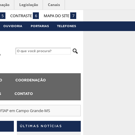
mação
Legislação
Canais
5
CONTRASTE
6
MAPA DO SITE
7
OUVIDORIA
PORTARIAS
TELEFONES
O
COORDENAÇÃO
S
CONTATO
ROFIAP em Campo Grande-MS
ÚLTIMAS NOTÍCIAS