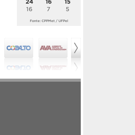
24
16
15
16
7
5
Fonte: CPPMet / UFPel