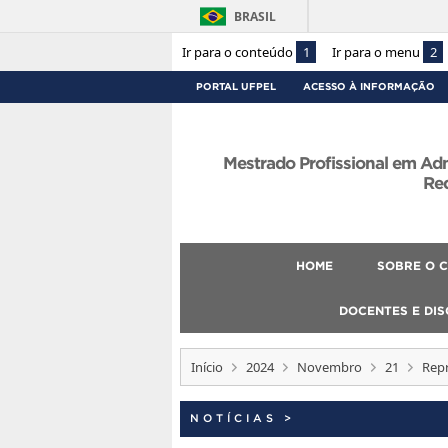
BRASIL
Ir para o conteúdo
1
Ir para o menu
2
PORTAL UFPEL
ACESSO À INFORMAÇÃO
Mestrado Profissional em Ad
Re
HOME
SOBRE O 
DOCENTES E DI
Início
2024
Novembro
21
Rep
NOTÍCIAS
>