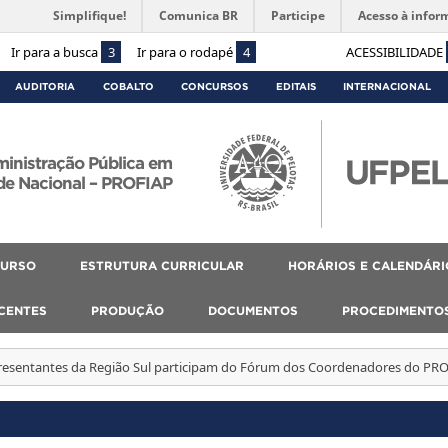
Simplifique!
Comunica BR
Participe
Acesso à infor
Ir para a busca
3
Ir para o rodapé
4
ACESSIBILIDADE
AUDITORIA
COBALTO
CONCURSOS
EDITAIS
INTERNACIONAL
ministração Pública em
de Nacional – PROFIAP
CURSO
ESTRUTURA CURRICULAR
HORÁRIOS E CALENDÁRI
SCENTES
PRODUÇÃO
DOCUMENTOS
PROCEDIMENTO
resentantes da Região Sul participam do Fórum dos Coordenadores do P