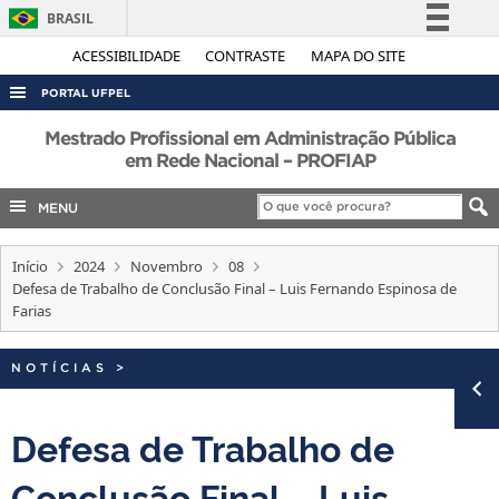
BRASIL
Simplifique!
ACESSIBILIDADE
CONTRASTE
MAPA DO SITE
Comunica BR
PORTAL UFPEL
Participe
ACESSO À INFORMAÇÃO
Mestrado Profissional em Administração Pública
Acesso à informação
em Rede Nacional – PROFIAP
AUDITORIA
Legislação
MENU
COBALTO
Canais
CONCURSOS
Início
2024
Novembro
08
EDITAIS
Defesa de Trabalho de Conclusão Final – Luis Fernando Espinosa de
Farias
INTERNACIONAL
OUVIDORIA
NOTÍCIAS
>
PORTARIAS
Defesa de Trabalho de
TELEFONES
Conclusão Final – Luis