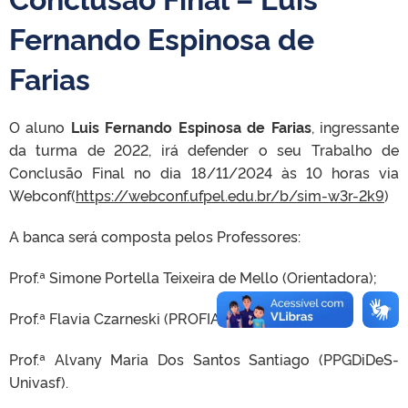
Fernando Espinosa de
Farias
O aluno
Luis Fernando Espinosa de Farias
, ingressante
da turma de 2022, irá defender o seu Trabalho de
Conclusão Final no dia 18/11/2024 às 10 horas via
Webconf(
https://webconf.ufpel.edu.br/b/sim-w3r-2k9
)
A banca será composta pelos Professores:
Prof.ª Simone Portella Teixeira de Mello (Orientadora);
Prof.ª Flavia Czarneski (PROFIAP-FURG);
Prof.ª Alvany Maria Dos Santos Santiago (PPGDiDeS-
Univasf).