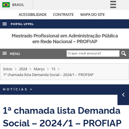
BRASIL
Simplifique!
ACESSIBILIDADE
CONTRASTE
MAPA DO SITE
Comunica BR
PORTAL UFPEL
Participe
ACESSO À INFORMAÇÃO
Mestrado Profissional em Administração Pública
Acesso à informação
em Rede Nacional – PROFIAP
AUDITORIA
Legislação
MENU
COBALTO
Canais
CONCURSOS
Início
2024
Março
15
EDITAIS
1ª chamada lista Demanda Social – 2024/1 – PROFIAP
INTERNACIONAL
NOTÍCIAS
>
OUVIDORIA
PORTARIAS
1ª chamada lista Demanda
TELEFONES
Social – 2024/1 – PROFIAP