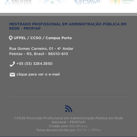
MESTRADO PROFISSIONAL EM ADMINISTRAÇÃO PÚBLICA EM
REDE - PROFIAP
UFPEL / CCSO / Campus Porto
Rua Gomes Carneiro, 01 - 4º Andar
Pelotas - RS, Brasil - 96010-610
+55 (53) 3284.3850
clique para ver o e-mail
©2026 Mestrado Profissional em Administração Pública em Rede
Nacional – PROFIAP.
Criado com
WordPress
.
Tema desenvolvido por
SGTIC / UFPel
.