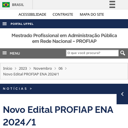
BRASIL
Simplifique!
ACESSIBILIDADE
CONTRASTE
MAPA DO SITE
Comunica BR
PORTAL UFPEL
Participe
ACESSO À INFORMAÇÃO
Mestrado Profissional em Administração Pública
Acesso à informação
em Rede Nacional – PROFIAP
AUDITORIA
Legislação
MENU
COBALTO
Canais
CONCURSOS
Início
2023
Novembro
06
EDITAIS
Novo Edital PROFIAP ENA 2024/1
INTERNACIONAL
NOTÍCIAS
>
OUVIDORIA
PORTARIAS
Novo Edital PROFIAP ENA
TELEFONES
2024/1