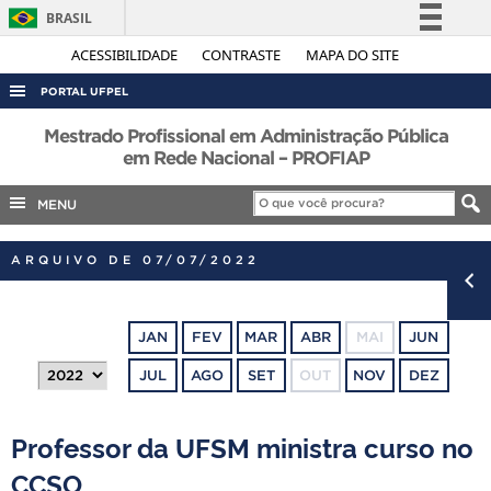
BRASIL
Simplifique!
ACESSIBILIDADE
CONTRASTE
MAPA DO SITE
Comunica BR
PORTAL UFPEL
Participe
ACESSO À INFORMAÇÃO
Mestrado Profissional em Administração Pública
Acesso à informação
em Rede Nacional – PROFIAP
AUDITORIA
Legislação
MENU
COBALTO
Canais
CONCURSOS
ARQUIVO DE 07/07/2022
EDITAIS
INTERNACIONAL
JAN
FEV
MAR
ABR
MAI
JUN
OUVIDORIA
JUL
AGO
SET
OUT
NOV
DEZ
PORTARIAS
TELEFONES
Professor da UFSM ministra curso no
CCSO