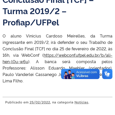
Turma 2019/2 –
Profiap/UFPel
O aluno Vinicius Cardoso Meirelles, da Turma
ingressante em 2019/2, irá defender o seu Trabalho de
Conclusão Final [TCF] no dia 25 de fevereiro de 2022, às
16h, via WebConf (
https://webconf.ufpel.edu.br/b/ali-
hen-l0u-w6u
). A banca será composta pelos
Professores: Alisson Eduardo Maehler (orientador),
Paulo Vanderlei Cassanego Junior e Raimundo Nonato
Lima Filho.
Publicado
em
25/02/2022
, na categoria
Notícias
.