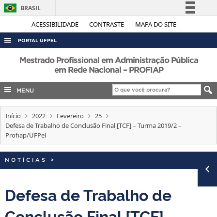
BRASIL
Simplifique!
ACESSIBILIDADE
CONTRASTE
MAPA DO SITE
Comunica BR
PORTAL UFPEL
Participe
ACESSO À INFORMAÇÃO
Mestrado Profissional em Administração Pública
Acesso à informação
em Rede Nacional – PROFIAP
AUDITORIA
Legislação
MENU
COBALTO
Canais
CONCURSOS
Início
2022
Fevereiro
25
EDITAIS
Defesa de Trabalho de Conclusão Final [TCF] – Turma 2019/2 –
Profiap/UFPel
INTERNACIONAL
OUVIDORIA
NOTÍCIAS
>
PORTARIAS
Defesa de Trabalho de
TELEFONES
Conclusão Final [TCF] –