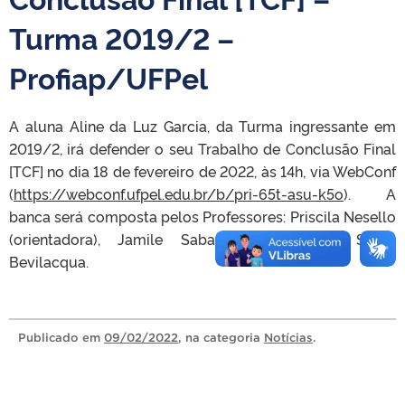
Turma 2019/2 –
Profiap/UFPel
A aluna Aline da Luz Garcia, da Turma ingressante em
2019/2, irá defender o seu Trabalho de Conclusão Final
[TCF] no dia 18 de fevereiro de 2022, às 14h, via WebConf
(
https://webconf.ufpel.edu.br/b/pri-65t-asu-k5o
). A
banca será composta pelos Professores: Priscila Nesello
(orientadora), Jamile Sabatini Marques e Solon
Bevilacqua.
Publicado
em
09/02/2022
, na categoria
Notícias
.