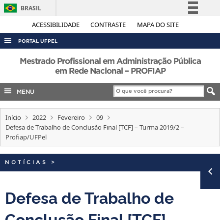
BRASIL
Simplifique!
ACESSIBILIDADE
CONTRASTE
MAPA DO SITE
Comunica BR
PORTAL UFPEL
Participe
ACESSO À INFORMAÇÃO
Mestrado Profissional em Administração Pública
Acesso à informação
em Rede Nacional – PROFIAP
AUDITORIA
Legislação
MENU
COBALTO
Canais
CONCURSOS
Início
2022
Fevereiro
09
EDITAIS
Defesa de Trabalho de Conclusão Final [TCF] – Turma 2019/2 –
Profiap/UFPel
INTERNACIONAL
OUVIDORIA
NOTÍCIAS
>
PORTARIAS
Defesa de Trabalho de
TELEFONES
Conclusão Final [TCF] –