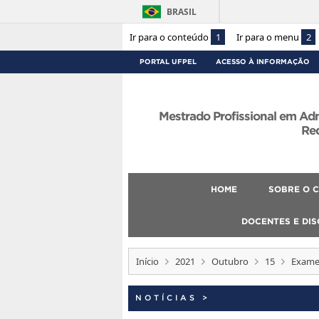
BRASIL
Ir para o conteúdo
1
Ir para o menu
2
PORTAL UFPEL
ACESSO À INFORMAÇÃO
Mestrado Profissional em Ad
Re
HOME
SOBRE O 
DOCENTES E DI
Início
2021
Outubro
15
Exames
NOTÍCIAS
>