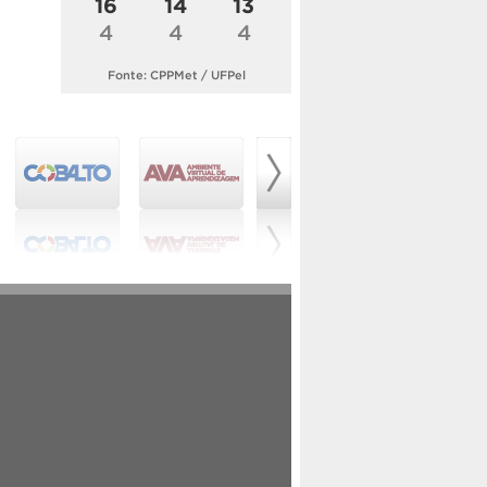
16
14
13
4
4
4
Fonte: CPPMet / UFPel