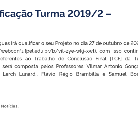
ficação Turma 2019/2 –
es irá qualificar o seu Projeto no dia 27 de outubro de 202
//webconf.ufpel.edu.br/b/vil-zye-wkj-xwt
), com isso conti
eferentes ao Trabalho de Conclusão Final [TCF] da 
 será composta pelos Professores: Vilmar Antonio Gonç
me Lerch Lunardi, Flávio Régio Brambilla e Samuel Bo
a
Notícias
.