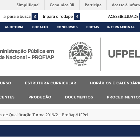
Simplifique!
Comunica BR
Participe
Acesso à infor
Ir para a busca
3
Ir para o rodapé
4
ACESSIBILIDADE
AUDITORIA
COBALTO
CONCURSOS
EDITAIS
INTERNACIONAL
ministração Pública em
de Nacional – PROFIAP
CURSO
ESTRUTURA CURRICULAR
HORÁRIOS E CALENDÁRI
SCENTES
PRODUÇÃO
DOCUMENTOS
PROCEDIMENTO
 de Qualificação Turma 2019/2 – Profiap/UFPel