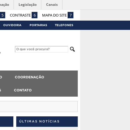
mação
Legislação
Canais
5
CONTRASTE
6
MAPA DO SITE
7
OUVIDORIA
PORTARIAS
TELEFONES
O
COORDENAÇÃO
S
CONTATO
ÚLTIMAS NOTÍCIAS