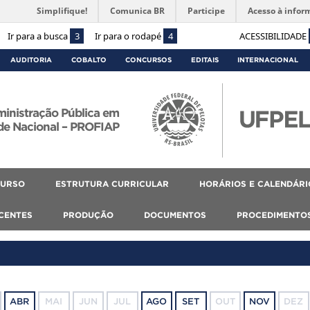
Simplifique!
Comunica BR
Participe
Acesso à infor
Ir para a busca
3
Ir para o rodapé
4
ACESSIBILIDADE
AUDITORIA
COBALTO
CONCURSOS
EDITAIS
INTERNACIONAL
ministração Pública em
de Nacional – PROFIAP
CURSO
ESTRUTURA CURRICULAR
HORÁRIOS E CALENDÁRI
SCENTES
PRODUÇÃO
DOCUMENTOS
PROCEDIMENTO
ABR
MAI
JUN
JUL
AGO
SET
OUT
NOV
DEZ