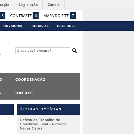
mação
Legislação
Canais
5
CONTRASTE
6
MAPA DO SITE
7
OUVIDORIA
PORTARIAS
TELEFONES
O
COORDENAÇÃO
S
CONTATO
ÚLTIMAS NOTÍCIAS
Defesa de Trabalho de
Conclusão Final – Ricardo
Neves Cabral