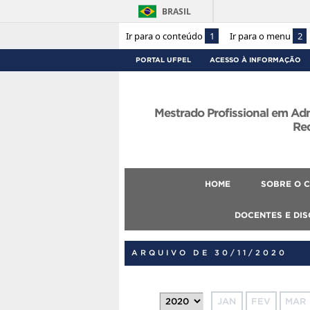
BRASIL
Ir para o conteúdo
1
Ir para o menu
2
PORTAL UFPEL
ACESSO À INFORMAÇÃO
Mestrado Profissional em Ad
Re
HOME
SOBRE O 
DOCENTES E DI
ARQUIVO DE 30/11/2020
JAN
FEV
MAR