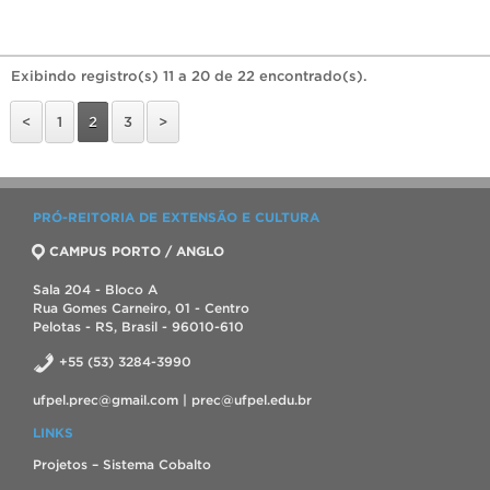
Exibindo registro(s) 11 a 20 de 22 encontrado(s).
<
1
2
3
>
PRÓ-REITORIA DE EXTENSÃO E CULTURA
CAMPUS PORTO / ANGLO
Sala 204 - Bloco A
Rua Gomes Carneiro, 01 - Centro
Pelotas - RS, Brasil - 96010-610
+55 (53) 3284-3990
ufpel.prec@gmail.com | prec@ufpel.edu.br
LINKS
Projetos – Sistema Cobalto