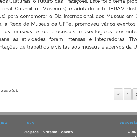
s Culturais: o Futuro das Tradições. Este foi o tema pro
ational Council of Museums) e adotado pelo IBRAM (Inst
eus) para comemorar o Dia Internacional dos Museus em 
ma, a Rede de Museus da UFPel promoveu vários eventos
tir os museus e os processos museológicos existent
ana as atividades foram intensas e integradoras. Ti
ntações de trabalhos e visitas aos museus e acervos da U
trado(s).
<
1
TURA
LINKS
PREVISÃ
Projetos – Sistema Cobalto
QUIN