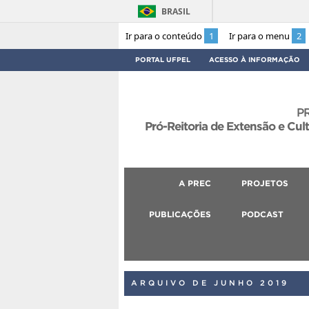
BRASIL
Ir para o conteúdo
1
Ir para o menu
2
PORTAL UFPEL
ACESSO À INFORMAÇÃO
P
Pró-Reitoria de Extensão e Cul
A PREC
PROJETOS
PUBLICAÇÕES
PODCAST
ARQUIVO DE JUNHO 2019