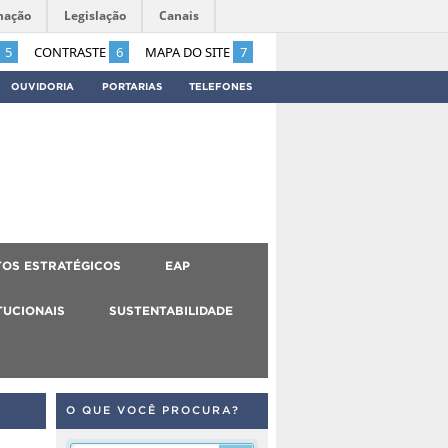
mação
Legislação
Canais
5
CONTRASTE
6
MAPA DO SITE
7
OUVIDORIA
PORTARIAS
TELEFONES
OS ESTRATÉGICOS
EAP
TUCIONAIS
SUSTENTABILIDADE
O QUE VOCÊ PROCURA?