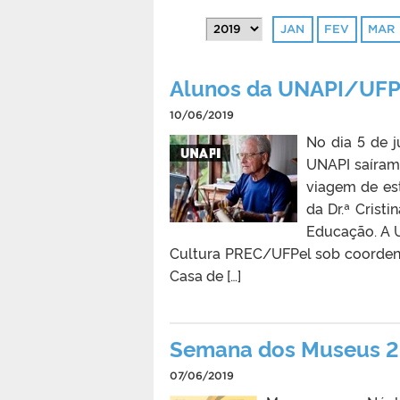
JAN
FEV
MAR
Alunos da UNAPI/UFP
10/06/2019
No dia 5 de j
UNAPI saíram
viagem de es
da Dr.ª Crist
Educação. A U
Cultura PREC/UFPel sob coordenaç
Casa de […]
Semana dos Museus 
07/06/2019