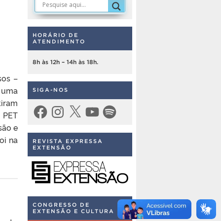
HORÁRIO DE
ATENDIMENTO
8h às 12h – 14h às 18h.
sos –
a uma
SIGA-NOS
tiram
Facebook
Instagram
X
YouTube
Spotify
o PET
são e
oi na
REVISTA EXPRESSA
EXTENSÃO
CONGRESSO DE
EXTENSÃO E CULTURA