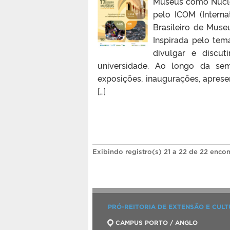
Museus como Núcleo
pelo ICOM (Intern
Brasileiro de Mus
Inspirada pelo te
divulgar e discu
universidade. Ao longo da sem
exposições, inaugurações, aprese
[…]
Exibindo registro(s) 21 a 22 de 22 encon
PRÓ-REITORIA DE EXTENSÃO E CUL
CAMPUS PORTO / ANGLO