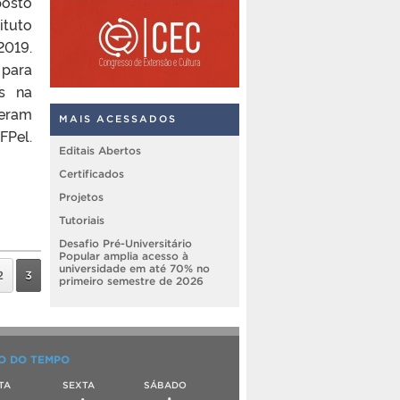
posto
ituto
2019.
 para
es na
veram
MAIS ACESSADOS
FPel.
Editais Abertos
Certificados
Projetos
Tutoriais
Desafio Pré-Universitário
Popular amplia acesso à
universidade em até 70% no
2
3
primeiro semestre de 2026
O DO TEMPO
TA
SEXTA
SÁBADO