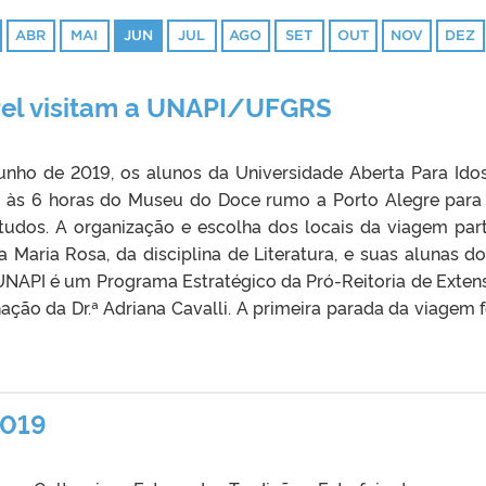
ABR
MAI
JUN
JUL
AGO
SET
OUT
NOV
DEZ
el visitam a UNAPI/UFGRS
unho de 2019, os alunos da Universidade Aberta Para Ido
 às 6 horas do Museu do Doce rumo a Porto Alegre par
tudos. A organização e escolha dos locais da viagem par
ina Maria Rosa, da disciplina de Literatura, e suas alunas d
NAPI é um Programa Estratégico da Pró-Reitoria de Exten
ão da Dr.ª Adriana Cavalli. A primeira parada da viagem f
2019