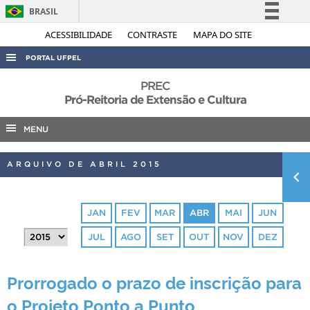
BRASIL
Simplifique!
ACESSIBILIDADE
CONTRASTE
MAPA DO SITE
Comunica BR
PORTAL UFPEL
Participe
ACESSO À INFORMAÇÃO
PREC
Acesso à informação
Pró-Reitoria de Extensão e Cultura
AUDITORIA
Legislação
MENU
COBALTO
Canais
CONCURSOS
ARQUIVO DE ABRIL 2015
EDITAIS
INTERNACIONAL
JAN
FEV
MAR
ABR
MAI
JUN
OUVIDORIA
JUL
AGO
SET
OUT
NOV
DEZ
PORTARIAS
TELEFONES
Prorrogado o prazo de inscrição para
o Projeto Ponto a Punto