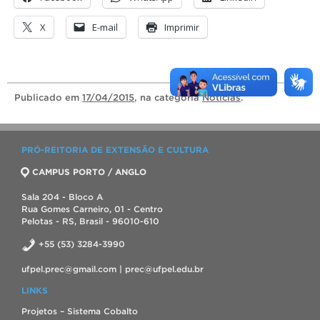
X
E-mail
Imprimir
Publicado
em
17/04/2015
, na categoria
Notícias
.
PRÓ-REITORIA DE EXTENSÃO E CULTURA
CAMPUS PORTO / ANGLO
Sala 204 - Bloco A
Rua Gomes Carneiro, 01 - Centro
Pelotas - RS, Brasil - 96010-610
+55 (53) 3284-3990
ufpel.prec@gmail.com | prec@ufpel.edu.br
LINKS
Projetos – Sistema Cobalto