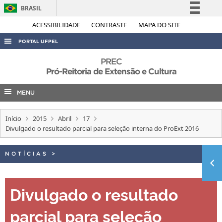
BRASIL
Simplifique!
ACESSIBILIDADE
CONTRASTE
MAPA DO SITE
Comunica BR
PORTAL UFPEL
Participe
ACESSO À INFORMAÇÃO
PREC
Acesso à informação
Pró-Reitoria de Extensão e Cultura
AUDITORIA
Legislação
MENU
COBALTO
Canais
CONCURSOS
Início
2015
Abril
17
EDITAIS
Divulgado o resultado parcial para seleção interna do ProExt 2016
INTERNACIONAL
NOTÍCIAS
>
OUVIDORIA
PORTARIAS
Divulgado o resultado
TELEFONES
parcial para seleção