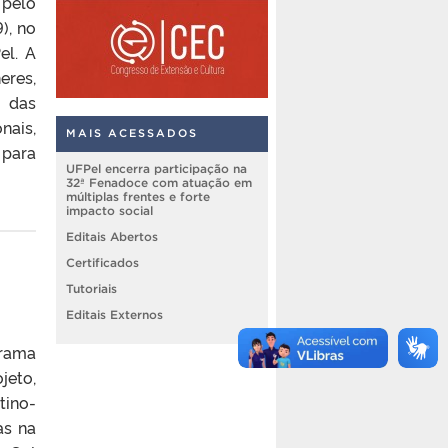
 pelo
), no
el. A
eres,
o das
nais,
MAIS ACESSADOS
 para
UFPel encerra participação na
32ª Fenadoce com atuação em
múltiplas frentes e forte
impacto social
Editais Abertos
Certificados
Tutoriais
Editais Externos
grama
jeto,
tino-
as na