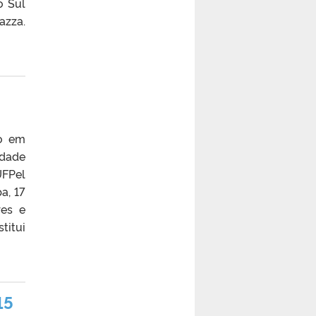
o Sul
azza.
do em
idade
UFPel
a, 17
res e
titui
15