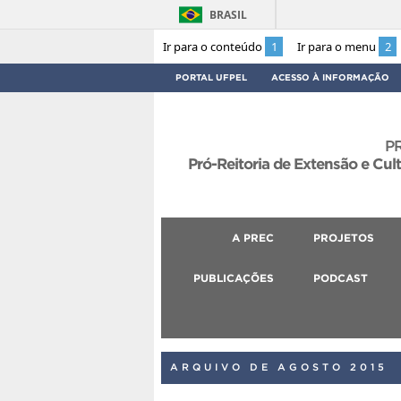
BRASIL
Ir para o conteúdo
1
Ir para o menu
2
PORTAL UFPEL
ACESSO À INFORMAÇÃO
P
Pró-Reitoria de Extensão e Cul
A PREC
PROJETOS
PUBLICAÇÕES
PODCAST
ARQUIVO DE AGOSTO 2015