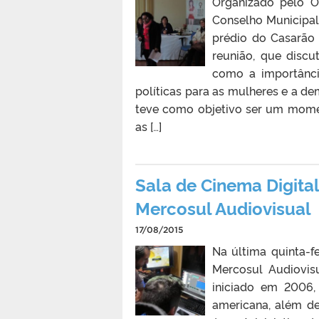
Organizado pelo O
Conselho Municipal 
prédio do Casarão 
reunião, que discu
como a importânci
políticas para as mulheres e a dem
teve como objetivo ser um momen
as […]
Sala de Cinema Digit
Mercosul Audiovisual
17/08/2015
Na última quinta-f
Mercosul Audiovisu
iniciado em 2006,
americana, além de