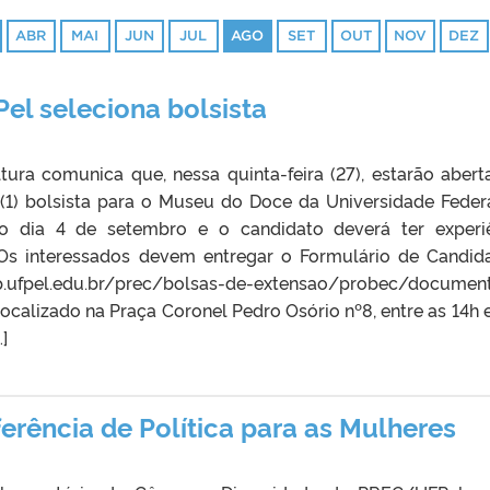
ABR
MAI
JUN
JUL
AGO
SET
OUT
NOV
DEZ
l seleciona bolsista
tura comunica que, nessa quinta-feira (27), estarão abert
 (1) bolsista para o Museu do Doce da Universidade Feder
 o dia 4 de setembro e o candidato deverá ter experi
Os interessados devem entregar o Formulário de Candid
/wp.ufpel.edu.br/prec/bolsas-de-extensao/probec/documen
ocalizado na Praça Coronel Pedro Osório nº8, entre as 14h e
]
erência de Política para as Mulheres