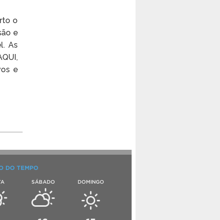
rto o
são e
l. As
AQUI,
vos e
O DO TEMPO
TA
SÁBADO
DOMINGO