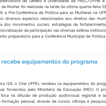
bservatório de Gênero e Diversidade da PREC/UFPel e
da Mulher, foi realizada na tarde da última quarta-feira (19
8, a Pré-Conferência de Política para as Mulheres na UFP
tiu diversos aspectos relacionados aos direitos das mulh
a dos movimentos sociais, estratégias de fortaleciment
ocratização da participação nas diversas esferas institucio
to preparatório para a Conferência Municipal de Política
al recebe equipamentos do programa
eira (13), o Cine UFPEL recebeu os equipamentos do pro
al, fornecidos pelo Ministério da Educação (MEC). O pro
 foca na difusão de produção audiovisual regional e la
 formação pessoal, através de cursos, oficinas e pesquis