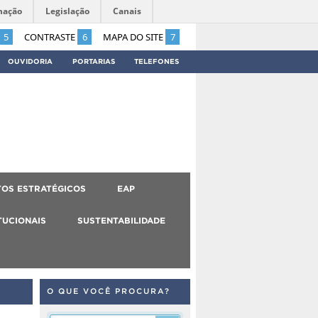
mação
Legislação
Canais
5
CONTRASTE
6
MAPA DO SITE
7
OUVIDORIA
PORTARIAS
TELEFONES
OS ESTRATÉGICOS
EAP
TUCIONAIS
SUSTENTABILIDADE
O QUE VOCÊ PROCURA?