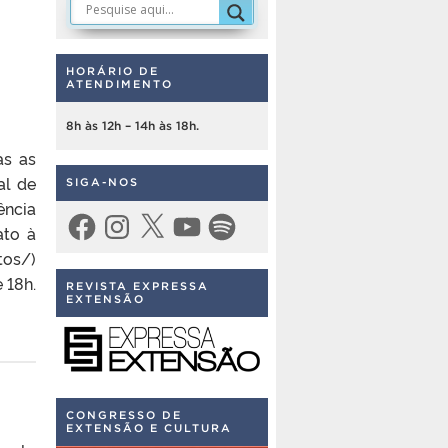
HORÁRIO DE
ATENDIMENTO
8h às 12h – 14h às 18h.
as as
al de
SIGA-NOS
ência
Facebook
Instagram
X
YouTube
Spotify
ato à
tos/)
 18h.
REVISTA EXPRESSA
EXTENSÃO
CONGRESSO DE
EXTENSÃO E CULTURA