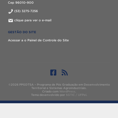
Cep 96010-900
(53) 3275-7256
clique para ver o e-mail
GESTÃO DO SITE
Acessar a o Painel de Controle do Site
©2026 PPGDTSA – Programa de Pós Graduação em Desenvolvimento
Territorial e Sistemas Agroindustriais.
Criado com
WordPress
.
Tema desenvolvido por
SGTIC / UFPel
.