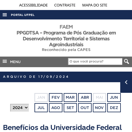
ACESSIBILIDADE
CONTRASTE
MAPA DO SITE
PORTAL UFPEL
ACESSO À INFORMAÇÃO
FAEM
PPGDTSA – Programa de Pós Graduação em
AUDITORIA
Desenvolvimento Territorial e Sistemas
Agroindustriais
COBALTO
Reconhecido pela CAPES
CONCURSOS
MENU
EDITAIS
INTERNACIONAL
ARQUIVO DE 17/09/2024
OUVIDORIA
PORTARIAS
JAN
FEV
MAR
ABR
MAI
JUN
TELEFONES
JUL
AGO
SET
OUT
NOV
DEZ
Benefícios da Universidade Federal