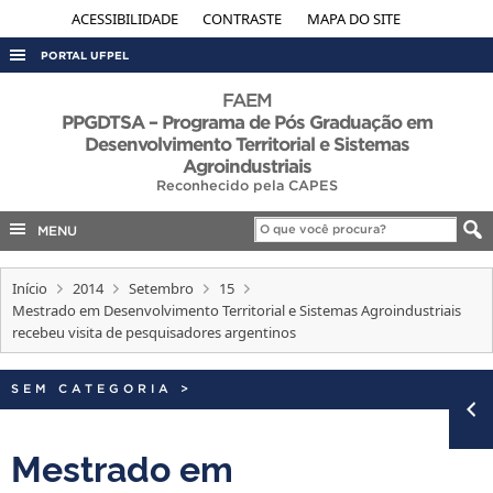
ACESSIBILIDADE
CONTRASTE
MAPA DO SITE
PORTAL UFPEL
ACESSO À INFORMAÇÃO
FAEM
PPGDTSA – Programa de Pós Graduação em
AUDITORIA
Desenvolvimento Territorial e Sistemas
Agroindustriais
COBALTO
Reconhecido pela CAPES
CONCURSOS
MENU
EDITAIS
INTERNACIONAL
Início
2014
Setembro
15
Mestrado em Desenvolvimento Territorial e Sistemas Agroindustriais
OUVIDORIA
recebeu visita de pesquisadores argentinos
PORTARIAS
SEM CATEGORIA
>
TELEFONES
Mestrado em