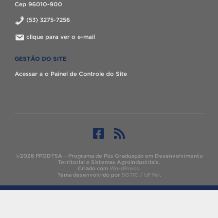
Cep 96010-900
(53) 3275-7256
clique para ver o e-mail
GESTÃO DO SITE
Acessar a o Painel de Controle do Site
©2026 PPGDTSA – Programa de Pós Graduação em Desenvolvimento
Territorial e Sistemas Agroindustriais.
Criado com
WordPress
.
Tema desenvolvido por
SGTIC / UFPel
.