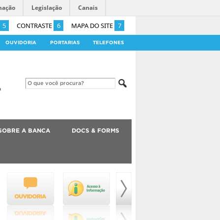
mação
Legislação
Canais
5
CONTRASTE
6
MAPA DO SITE
7
OUVIDORIA
PORTARIAS
TELEFONES
SOBRE A BANCA
DOCS & FORMS