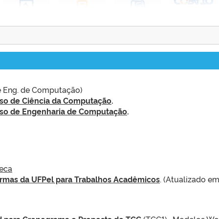
 e Eng. de Computação)
rso de Ciência da Computação
.
rso de Engenharia de Computação
.
teca
rmas da UFPel para Trabalhos Acadêmicos
. (Atualizado e
 para Cronograma e Proposta de TCC
(TCC1)- Modelos Wo