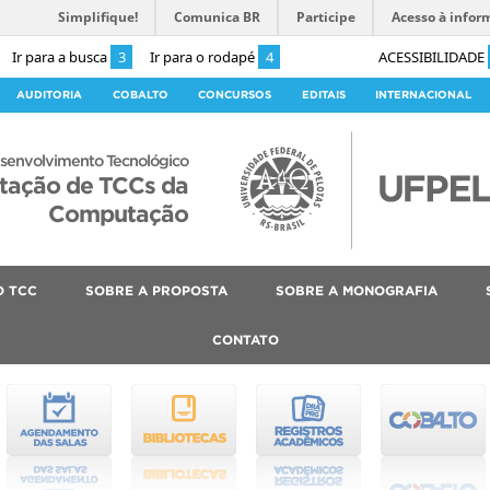
Simplifique!
Comunica BR
Participe
Acesso à infor
Ir para a busca
3
Ir para o rodapé
4
ACESSIBILIDADE
AUDITORIA
COBALTO
CONCURSOS
EDITAIS
INTERNACIONAL
senvolvimento Tecnológico
ntação de TCCs da
Computação
O TCC
SOBRE A PROPOSTA
SOBRE A MONOGRAFIA
CONTATO