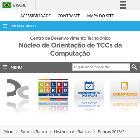
BRASIL
Simplifique!
ACESSIBILIDADE
CONTRASTE
MAPA DO SITE
Comunica BR
PORTAL UFPEL
Participe
ACESSO À INFORMAÇÃO
Centro de Desenvolvimento Tecnológico
Acesso à informação
Núcleo de Orientação de TCCs da
AUDITORIA
Computação
Legislação
COBALTO
Canais
MENU
CONCURSOS
EDITAIS
INTERNACIONAL
OUVIDORIA
PORTARIAS
TELEFONES
Início
Sobre a Banca
Histórico de Bancas
Bancas 2016/2