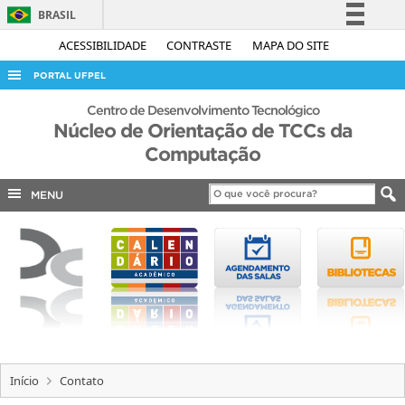
BRASIL
Simplifique!
ACESSIBILIDADE
CONTRASTE
MAPA DO SITE
Comunica BR
PORTAL UFPEL
Participe
ACESSO À INFORMAÇÃO
Centro de Desenvolvimento Tecnológico
Acesso à informação
Núcleo de Orientação de TCCs da
AUDITORIA
Computação
Legislação
COBALTO
Canais
MENU
CONCURSOS
EDITAIS
INTERNACIONAL
OUVIDORIA
PORTARIAS
TELEFONES
Início
Contato