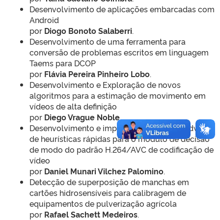
Desenvolvimento de aplicações embarcadas com
Android
por
Diogo Bonoto Salaberri
.
Desenvolvimento de uma ferramenta para
conversão de problemas escritos em linguagem
Taems para DCOP
por
Flávia Pereira Pinheiro Lobo
.
Desenvolvimento e Exploração de novos
algoritmos para a estimação de movimento em
vídeos de alta definição
por
Diego Vrague Noble
.
Desenvolvimento e implementação em hardware
de heurísticas rápidas para o módulo de decisão
de modo do padrão H.264/AVC de codificação de
vídeo
por
Daniel Munari Vilchez Palomino
.
Detecção de superposição de manchas em
cartões hidrosensíveis para calibragem de
equipamentos de pulverização agrícola
por
Rafael Sachett Medeiros
.