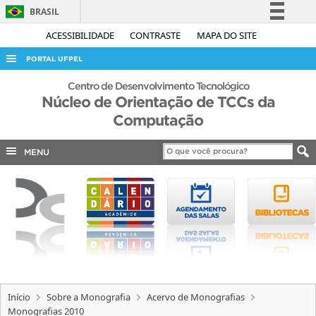
BRASIL
Simplifique!
ACESSIBILIDADE
CONTRASTE
MAPA DO SITE
Comunica BR
PORTAL UFPEL
Participe
ACESSO À INFORMAÇÃO
Centro de Desenvolvimento Tecnológico
Acesso à informação
Núcleo de Orientação de TCCs da
AUDITORIA
Computação
Legislação
COBALTO
Canais
MENU
CONCURSOS
EDITAIS
INTERNACIONAL
OUVIDORIA
PORTARIAS
TELEFONES
Início
Sobre a Monografia
Acervo de Monografias
Monografias 2010