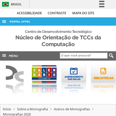
BRASIL
Simplifique!
ACESSIBILIDADE
CONTRASTE
MAPA DO SITE
Comunica BR
PORTAL UFPEL
Participe
ACESSO À INFORMAÇÃO
Centro de Desenvolvimento Tecnológico
Acesso à informação
Núcleo de Orientação de TCCs da
AUDITORIA
Computação
Legislação
COBALTO
Canais
MENU
CONCURSOS
EDITAIS
INTERNACIONAL
OUVIDORIA
PORTARIAS
TELEFONES
Início
Sobre a Monografia
Acervo de Monografias
Monografias 2020