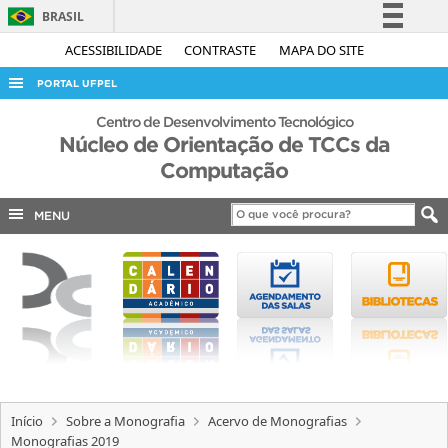
BRASIL
Simplifique!
ACESSIBILIDADE
CONTRASTE
MAPA DO SITE
Comunica BR
PORTAL UFPEL
Participe
ACESSO À INFORMAÇÃO
Centro de Desenvolvimento Tecnológico
Acesso à informação
Núcleo de Orientação de TCCs da
AUDITORIA
Computação
Legislação
COBALTO
Canais
MENU
CONCURSOS
EDITAIS
INTERNACIONAL
OUVIDORIA
PORTARIAS
TELEFONES
Início
Sobre a Monografia
Acervo de Monografias
Monografias 2019