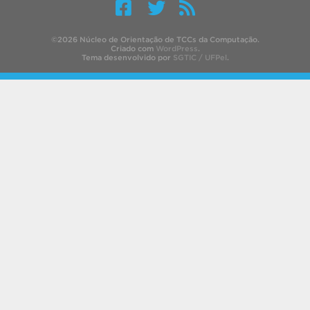
©2026 Núcleo de Orientação de TCCs da Computação.
Criado com
WordPress
.
Tema desenvolvido por
SGTIC / UFPel
.