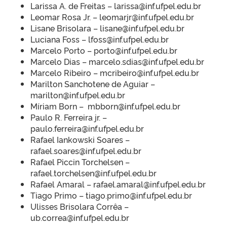
Larissa A. de Freitas – larissa@inf.ufpel.edu.br
Leomar Rosa Jr. – leomarjr@inf.ufpel.edu.br
Lisane Brisolara – lisane@inf.ufpel.edu.br
Luciana Foss – lfoss@inf.ufpel.edu.br
Marcelo Porto – porto@inf.ufpel.edu.br
Marcelo Dias – marcelo.sdias@inf.ufpel.edu.br
Marcelo Ribeiro – mcribeiro@inf.ufpel.edu.br
Marilton Sanchotene de Aguiar –
marilton@inf.ufpel.edu.br
Míriam Born – mbborn@inf.ufpel.edu.br
Paulo R. Ferreira jr. –
paulo.ferreira@inf.ufpel.edu.br
Rafael Iankowski Soares –
rafael.soares@inf.ufpel.edu.br
Rafael Piccin Torchelsen –
rafael.torchelsen@inf.ufpel.edu.br
Rafael Amaral – rafael.amaral@inf.ufpel.edu.br
Tiago Primo – tiago.primo@inf.ufpel.edu.br
Ulisses Brisolara Corrêa –
ub.correa@inf.ufpel.edu.br