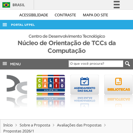
BRASIL
Simplifique!
ACESSIBILIDADE
CONTRASTE
MAPA DO SITE
Comunica BR
PORTAL UFPEL
Participe
ACESSO À INFORMAÇÃO
Centro de Desenvolvimento Tecnológico
Acesso à informação
Núcleo de Orientação de TCCs da
AUDITORIA
Computação
Legislação
COBALTO
Canais
MENU
CONCURSOS
EDITAIS
INTERNACIONAL
OUVIDORIA
PORTARIAS
TELEFONES
Início
Sobre a Proposta
Avaliações das Propostas
Propostas 2026/1