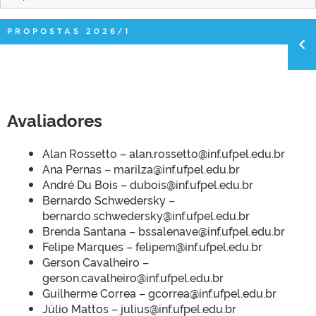
PROPOSTAS 2026/1
Avaliadores
Alan Rossetto – alan.rossetto@inf.ufpel.edu.br
Ana Pernas – marilza@inf.ufpel.edu.br
André Du Bois – dubois@inf.ufpel.edu.br
Bernardo Schwedersky –
bernardo.schwedersky@inf.ufpel.edu.br
Brenda Santana – bssalenave@inf.ufpel.edu.br
Felipe Marques – felipem@inf.ufpel.edu.br
Gerson Cavalheiro –
gerson.cavalheiro@inf.ufpel.edu.br
Guilherme Correa – gcorrea@inf.ufpel.edu.br
Júlio Mattos – julius@inf.ufpel.edu.br