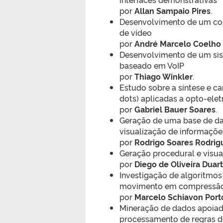
por
Allan Sampaio Pires
.
Desenvolvimento de um co
de vídeo
por
André Marcelo Coelho 
Desenvolvimento de um sis
baseado em VoIP
por
Thiago Winkler
.
Estudo sobre a síntese e c
dots) aplicadas a opto-elet
por
Gabriel Bauer Soares
.
Geração de uma base de dad
visualização de informaçõe
por
Rodrigo Soares Rodrig
Geração procedural e visua
por
Diego de Oliveira Duar
Investigação de algoritmos
movimento em compressão 
por
Marcelo Schiavon Port
Mineração de dados apoiad
processamento de regras d