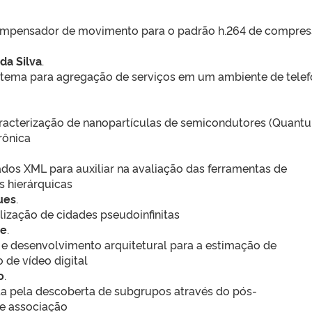
mpensador de movimento para o padrão h.264 de compre
da Silva
.
tema para agregação de serviços em um ambiente de telef
aracterização de nanopartículas de semicondutores (Quant
rônica
os XML para auxiliar na avaliação das ferramentas de
s hierárquicas
ues
.
lização de cidades pseudoinfinitas
te
.
 e desenvolvimento arquitetural para a estimação de
de vídeo digital
o
.
a pela descoberta de subgrupos através do pós-
e associação