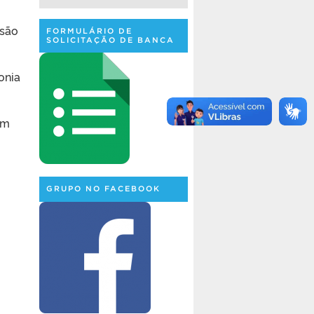
ssão
FORMULÁRIO DE
SOLICITAÇÃO DE BANCA
onia
um
GRUPO NO FACEBOOK