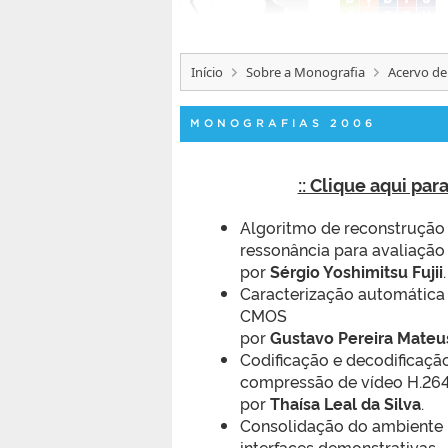
Início
Sobre a Monografia
Acervo de
MONOGRAFIAS 2006
:: Clique aqui pa
Algoritmo de reconstrução
ressonância para avaliação
por
Sérgio Yoshimitsu Fujii
.
Caracterização automática 
CMOS
por
Gustavo Pereira Mateu
Codificação e decodificação
compressão de vídeo H.264
por
Thaísa Leal da Silva
.
Consolidação do ambiente
interfaces demonstrativas