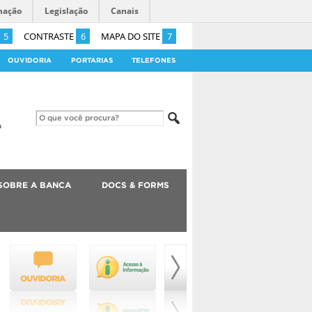
mação
Legislação
Canais
5
CONTRASTE
6
MAPA DO SITE
7
OUVIDORIA
PORTARIAS
TELEFONES
SOBRE A BANCA
DOCS & FORMS