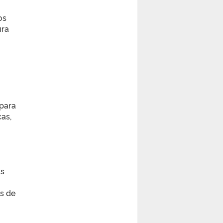
os
ura
 para
cas,
as
s de