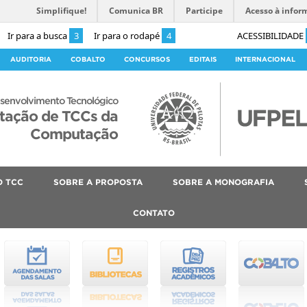
Simplifique!
Comunica BR
Participe
Acesso à infor
Ir para a busca
3
Ir para o rodapé
4
ACESSIBILIDADE
AUDITORIA
COBALTO
CONCURSOS
EDITAIS
INTERNACIONAL
senvolvimento Tecnológico
ntação de TCCs da
Computação
O TCC
SOBRE A PROPOSTA
SOBRE A MONOGRAFIA
CONTATO