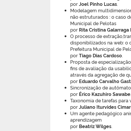
por
Joel Pinho Lucas
.
Modelagem multidimension
não estruturados : o caso 
Municipal de Pelotas
por
Rita Cristina Galarraga
O processo de extração,tr
disponibilizados na web: o
Prefeitura Municipal de Pel
por
Tiago Dias Cardoso
.
Proposta de especialização
fins de avaliação da usabil
através da agregação de q
por
Eduardo Carvalho Gast
Sincronização de autômato
por
Érico Kazuhiro Sawabe
Taxonomia de tarefas para 
por
Juliano Iturvides Cimar
Um agente pedagógico anim
aprendizagem
por
Beatriz Wilges
.