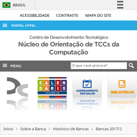
BRASIL
Simplifique!
ACESSIBILIDADE
CONTRASTE
MAPA DO SITE
Comunica BR
PORTAL UFPEL
Participe
ACESSO À INFORMAÇÃO
Centro de Desenvolvimento Tecnológico
Acesso à informação
Núcleo de Orientação de TCCs da
AUDITORIA
Computação
Legislação
COBALTO
Canais
MENU
CONCURSOS
EDITAIS
INTERNACIONAL
OUVIDORIA
PORTARIAS
TELEFONES
Início
Sobre a Banca
Histórico de Bancas
Bancas 2017/2