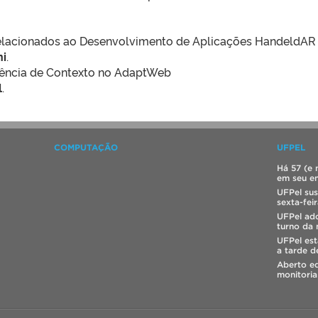
relacionados ao Desenvolvimento de Aplicações HandeldAR
ni
.
ência de Contexto no AdaptWeb
l
.
COMPUTAÇÃO
UFPEL
Há 57 (e 
em seu e
UFPel sus
sexta-fei
UFPel ado
turno da 
UFPel est
a tarde d
Aberto ed
monitoria