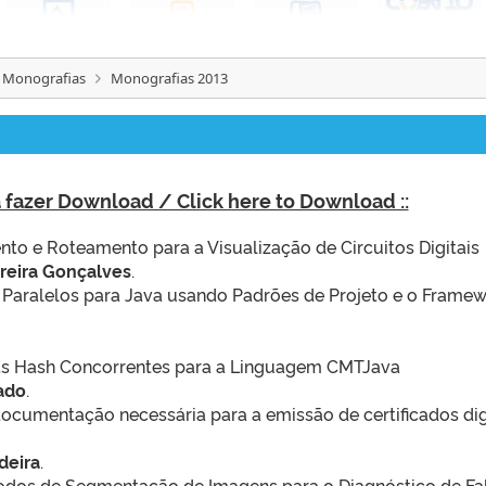
 Monografias
Monografias 2013
ra fazer Download / Click here to Download ::
to e Roteamento para a Visualização de Circuitos Digitais
eira Gonçalves
.
Paralelos para Java usando Padrões de Projeto e o Frame
as Hash Concorrentes para a Linguagem CMTJava
ado
.
documentação necessária para a emissão de certificados dig
deira
.
odos de Segmentação de Imagens para o Diagnóstico de Fa