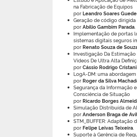
na Fabricação de Equipos
por
Leandro Soares Guede
Geração de código dirigida
por
Abilio Gambim Parada
.
Implementação de portas ló
sistemas digitais seguros 
por
Renato Souza de Souz
Investigação Da Estimação
Vídeos De Ultra Alta Defini
por
Cássio Rodrigo Cristani
LogA-DM: uma abordagem d
por
Roger da Silva Machad
Segurança da Informação 
Consciência de Situação
por
Ricardo Borges Almeid
Simulação Distribuída de A
por
Anderson Braga de Avi
STM_BUFFER: Adaptação da
por
Felipe Leivas Teixeira
.
Suporte à Gerência de Requ