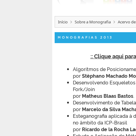
Início
Sobre a Monografia
Acervo de
MONOGRAFIAS 2013
:: Clique aqui pa
Algoritmos de Posicionamen
por
Stèphano Machado Mor
Desenvolvendo Esqueletos 
Fork/Join
por
Matheus Blaas Bastos
.
Desenvolvimento de Tabel
por
Marcelo da Silva Mach
Esteganografia aplicada à 
no âmbito da ICP-Brasil
por
Ricardo de la Rocha La
Estudo e Aplicação de Mét