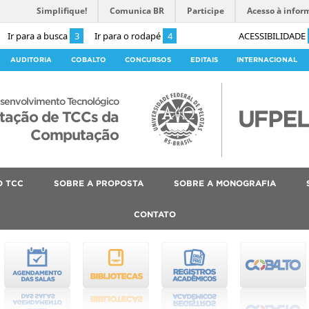
Simplifique!
Comunica BR
Participe
Acesso à infor
Ir para a busca
3
Ir para o rodapé
4
ACESSIBILIDADE
AUDITORIA
COBALTO
CONCURSOS
EDITAIS
INTERNACIONAL
senvolvimento Tecnológico
ntação de TCCs da
Computação
O TCC
SOBRE A PROPOSTA
SOBRE A MONOGRAFIA
CONTATO