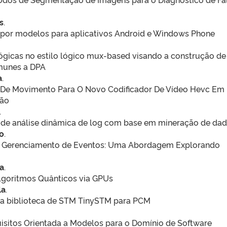
s
.
 por modelos para aplicativos Android e Windows Phone
gicas no estilo lógico mux-based visando a construção de
imunes a DPA
a
.
 De Movimento Para O Novo Codificador De Vídeo Hevc Em
ção
.
e análise dinâmica de log com base em mineração de da
o
.
e Gerenciamento de Eventos: Uma Abordagem Explorando
a
.
lgoritmos Quânticos via GPUs
la
.
 biblioteca de STM TinySTM para PCM
isitos Orientada a Modelos para o Domínio de Software