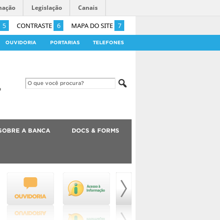
mação
Legislação
Canais
5
CONTRASTE
6
MAPA DO SITE
7
OUVIDORIA
PORTARIAS
TELEFONES
SOBRE A BANCA
DOCS & FORMS