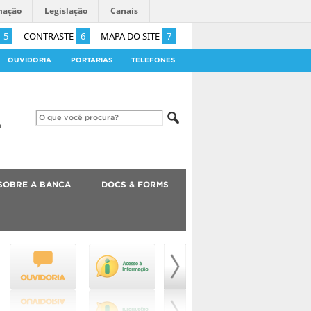
mação
Legislação
Canais
5
CONTRASTE
6
MAPA DO SITE
7
OUVIDORIA
PORTARIAS
TELEFONES
SOBRE A BANCA
DOCS & FORMS