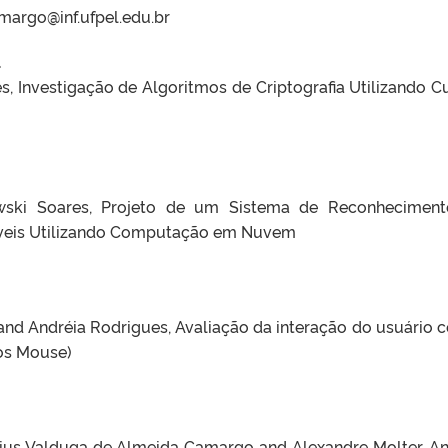
margo@inf.ufpel.edu.br
1
s, Investigação de Algoritmos de Criptografia Utilizando C
wski Soares, Projeto de um Sistema de Reconhecimen
veis Utilizando Computação em Nuvem
 and Andréia Rodrigues, Avaliação da interação do usuário 
los Mouse)
ícius Valduga de Almeida Camargo and Alexandre Molter, An