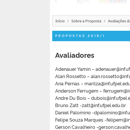
Início
Sobre a Proposta
Avaliações d
PROPOSTAS 2019/1
Avaliadores
Adenauer Yamin – adenauer@inf.uf
Alan Rossetto – alan.rossetto@inf.
Ana Pernas – marilza@inf.ufpel.edu
Anderson Ferrugem – ferrugem@inf
Andre Du Bois – dubois@inf.ufpel.
Bruno Zatt -zatt@inf.ufpel.edu.br
Daniel Palomino -dpalomino@inf.u
Felipe Souza Marques -felipem@inf
Gerson Cavalheiro -gerson.cavalhe