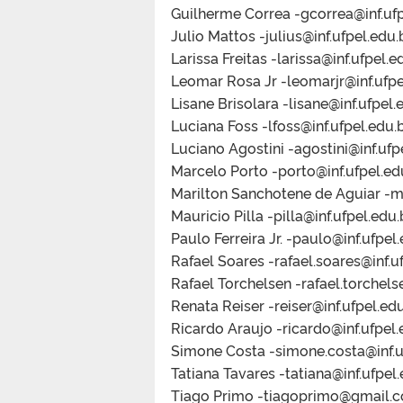
Guilherme Correa -gcorrea@inf.ufp
Julio Mattos -julius@inf.ufpel.edu.
Larissa Freitas -larissa@inf.ufpel.e
Leomar Rosa Jr -leomarjr@inf.ufpe
Lisane Brisolara -lisane@inf.ufpel.
Luciana Foss -lfoss@inf.ufpel.edu.
Luciano Agostini -agostini@inf.ufp
Marcelo Porto -porto@inf.ufpel.ed
Marilton Sanchotene de Aguiar -ma
Mauricio Pilla -pilla@inf.ufpel.edu.
Paulo Ferreira Jr. -paulo@inf.ufpel
Rafael Soares -rafael.soares@inf.u
Rafael Torchelsen -rafael.torchels
Renata Reiser -reiser@inf.ufpel.edu
Ricardo Araujo -ricardo@inf.ufpel.
Simone Costa -simone.costa@inf.u
Tatiana Tavares -tatiana@inf.ufpel.
Tiago Primo -tiagoprimo@gmail.