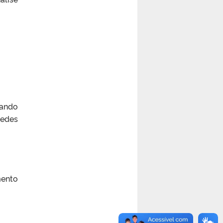
zando
redes
mento