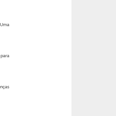
, Uma
 para
enças