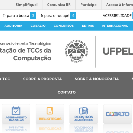
Simplifique!
Comunica BR
Participe
Acesso à infor
Ir para a busca
3
Ir para o rodapé
4
ACESSIBILIDADE
AUDITORIA
COBALTO
CONCURSOS
EDITAIS
INTERNACIONAL
senvolvimento Tecnológico
ntação de TCCs da
Computação
O TCC
SOBRE A PROPOSTA
SOBRE A MONOGRAFIA
CONTATO