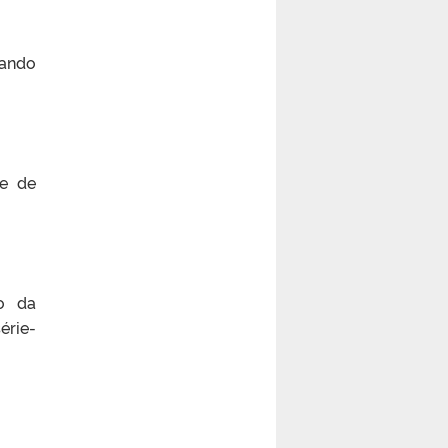
zando
de de
to da
érie-