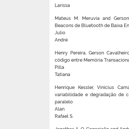
Larissa
Mateus M. Meruvia and Gerson 
Beacons de Bluetooth de Baixa En
Julio
André
Henry Pereira, Gerson Cavalhei
código entre Memória Transacion
Pilla
Tatiana
Henrique Kessler, Vinícius C
variabilidade e degradação de c
paralelo
Alan
Rafael S.
Jonathas A. O. Conceição and And