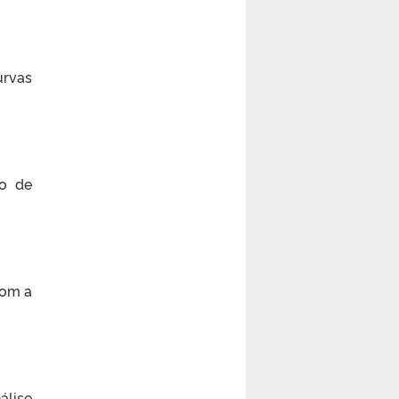
urvas
to de
com a
álise