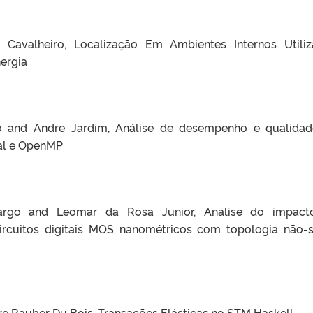
Cavalheiro, Localização Em Ambientes Internos Utili
ergia
ro and Andre Jardim, Análise de desempenho e qualida
al e OpenMP
amargo and Leomar da Rosa Junior, Análise do impac
ircuitos digitais MOS nanométricos com topologia não-s
re Rauber Du Bois, Transações Elásticas no STM Haskell