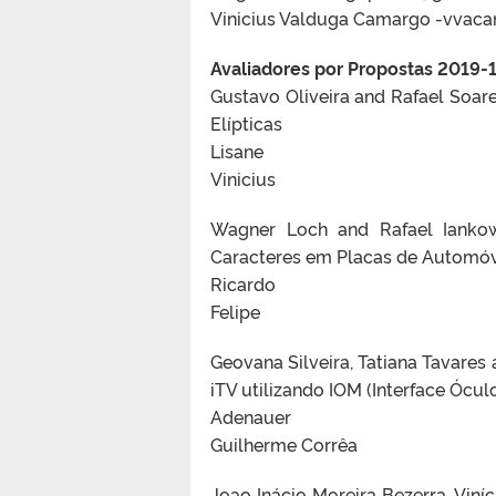
Vinicius Valduga Camargo -vvaca
Avaliadores por Propostas 2019-
Gustavo Oliveira and Rafael Soare
Elípticas
Lisane
Vinicius
Wagner Loch and Rafael Ianko
Caracteres em Placas de Automó
Ricardo
Felipe
Geovana Silveira, Tatiana Tavares
iTV utilizando IOM (Interface Ócu
Adenauer
Guilherme Corrêa
Joao Inácio Moreira Bezerra, Vin