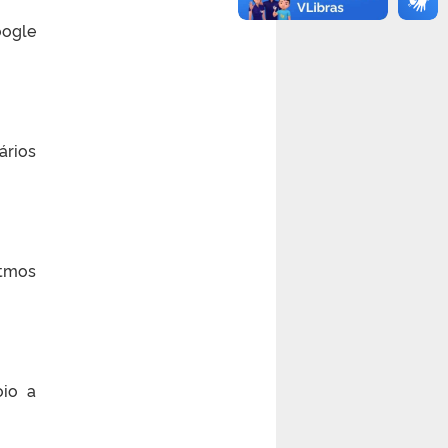
oogle
ários
itmos
oio a