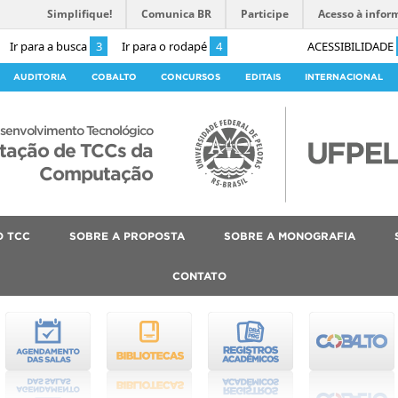
Simplifique!
Comunica BR
Participe
Acesso à infor
Ir para a busca
3
Ir para o rodapé
4
ACESSIBILIDADE
AUDITORIA
COBALTO
CONCURSOS
EDITAIS
INTERNACIONAL
senvolvimento Tecnológico
ntação de TCCs da
Computação
O TCC
SOBRE A PROPOSTA
SOBRE A MONOGRAFIA
CONTATO