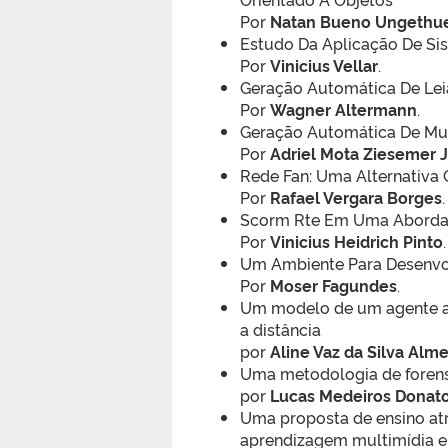
Por
Natan Bueno Ungeth
Estudo Da Aplicação De S
Por
Vinicius Vellar
.
Geração Automática De Le
Por
Wagner Altermann
.
Geração Automática De Mult
Por
Adriel Mota Ziesemer J
Rede Fan: Uma Alternativa
Por
Rafael Vergara Borges
.
Scorm Rte Em Uma Aborda
Por
Vinicius Heidrich Pinto
.
Um Ambiente Para Desenvo
Por
Moser Fagundes
.
Um modelo de um agente an
a distância
por
Aline Vaz da Silva Alm
Uma metodologia de forens
por
Lucas Medeiros Donat
Uma proposta de ensino atr
aprendizagem multimídia e 