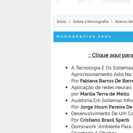
Início
Sobre a Monografia
Acervo de
MONOGRAFIAS 2004
:: Clique aqui pa
A Tecnologia E Os Sistema
Aprovisionamento Adsl Na 
Por
Fabiana Barros De Barr
Aplicação de redes neurais 
por
Marília Terra de Mello
.
Auditoria Em Sistemas Inf
Por
Jorge Hosni Pereira De
Desenvolvimento De Um C
Por
Cristiano Brasil Sperb
.
Domowork: Ambiente Para P
Orientado A Objetos