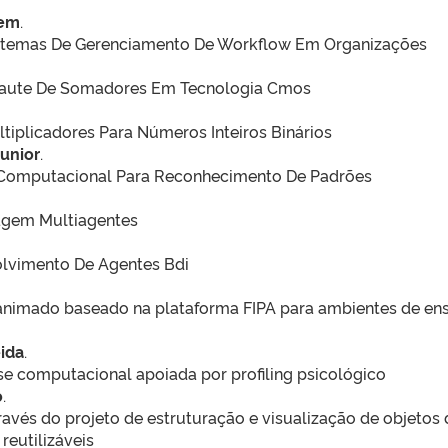
uem
.
istemas De Gerenciamento De Workflow Em Organizações
iaute De Somadores Em Tecnologia Cmos
iplicadores Para Números Inteiros Binários
unior
.
 Computacional Para Reconhecimento De Padrões
gem Multiagentes
lvimento De Agentes Bdi
imado baseado na plataforma FIPA para ambientes de en
eida
.
e computacional apoiada por profiling psicológico
o
.
avés do projeto de estruturação e visualização de objetos 
reutilizáveis