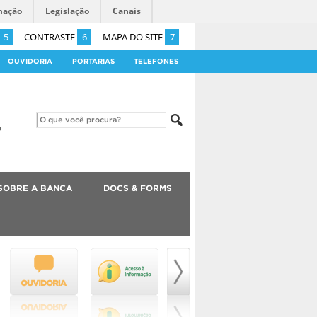
mação
Legislação
Canais
5
CONTRASTE
6
MAPA DO SITE
7
OUVIDORIA
PORTARIAS
TELEFONES
SOBRE A BANCA
DOCS & FORMS