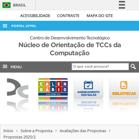
BRASIL
Simplifique!
ACESSIBILIDADE
CONTRASTE
MAPA DO SITE
Comunica BR
PORTAL UFPEL
Participe
ACESSO À INFORMAÇÃO
Centro de Desenvolvimento Tecnológico
Acesso à informação
Núcleo de Orientação de TCCs da
AUDITORIA
Computação
Legislação
COBALTO
Canais
MENU
CONCURSOS
EDITAIS
INTERNACIONAL
OUVIDORIA
PORTARIAS
TELEFONES
Início
Sobre a Proposta
Avaliações das Propostas
Propostas 2025/2