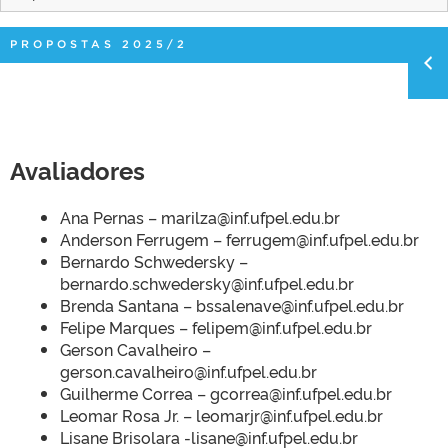
PROPOSTAS 2025/2
Avaliadores
Ana Pernas – marilza@inf.ufpel.edu.br
Anderson Ferrugem – ferrugem@inf.ufpel.edu.br
Bernardo Schwedersky –
bernardo.schwedersky@inf.ufpel.edu.br
Brenda Santana – bssalenave@inf.ufpel.edu.br
Felipe Marques – felipem@inf.ufpel.edu.br
Gerson Cavalheiro –
gerson.cavalheiro@inf.ufpel.edu.br
Guilherme Correa – gcorrea@inf.ufpel.edu.br
Leomar Rosa Jr. – leomarjr@inf.ufpel.edu.br
Lisane Brisolara -lisane@inf.ufpel.edu.br