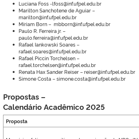
Luciana Foss -lfoss@inf.ufpel.edu.br
Marilton Sanchotene de Aguiar –
marilton@inf.ufpel.edu.br
Míriam Born – mbborn@inf.ufpel.edu.br
Paulo R. Ferreira jr. –
paulo.ferreira@inf.ufpel.edu.br
Rafael Iankowski Soares –
rafael.soares@inf.ufpel.edu.br
Rafael Piccin Torchelsen –
rafael.torchelsen@inf.ufpel.edu.br
Renata Hax Sander Reiser – reiser@inf.ufpel.edu.br
Simone Costa – simone.costa@inf.ufpel.edu.br
Propostas –
Calendário
Acadêmico
2025
Proposta