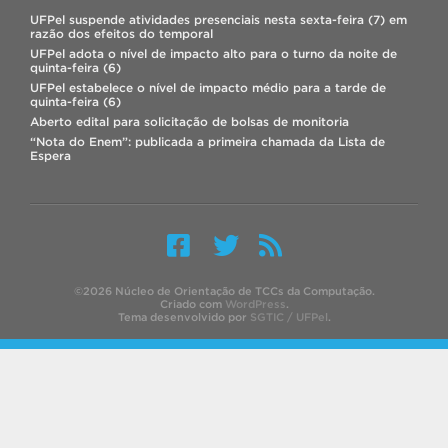
UFPel suspende atividades presenciais nesta sexta-feira (7) em
razão dos efeitos do temporal
UFPel adota o nível de impacto alto para o turno da noite de
quinta-feira (6)
UFPel estabelece o nível de impacto médio para a tarde de
quinta-feira (6)
Aberto edital para solicitação de bolsas de monitoria
“Nota do Enem”: publicada a primeira chamada da Lista de
Espera
©2026 Núcleo de Orientação de TCCs da Computação.
Criado com
WordPress
.
Tema desenvolvido por
SGTIC / UFPel
.