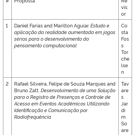
#
Proposta
Re
vis
or
1
Daniel Farias and Marilton Aguiar.
Estudo e
Co
aplicação da realidade aumentada em jogos
sta
sérios para o desenvolvimento do
Fos
pensamento computacional
s
Tor
che
lse
n
2
Rafael Silveira, Felipe de Souza Marques and
Tav
Bruno Zatt.
Desenvolvimento de uma Solução
are
para o Registro de Presenças e Controle de
s
Acesso em Eventos Acadêmicos Utilizando
Jar
Identificação e Comunicação por
di
Radiofrequência
m
So
are