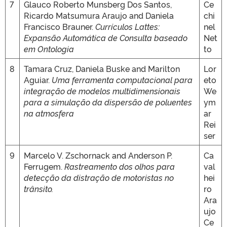
7
Glauco Roberto Munsberg Dos Santos,
Ce
Ricardo Matsumura Araujo and Daniela
chi
Francisco Brauner.
Currículos Lattes:
nel
Expansão Automática de Consulta baseado
Net
em Ontologia
to
8
Tamara Cruz, Daniela Buske and Marilton
Lor
Aguiar.
Uma ferramenta computacional para
eto
integração de modelos multidimensionais
We
para a simulação da dispersão de poluentes
ym
na atmosfera
ar
Rei
ser
9
Marcelo V. Zschornack and Anderson P.
Ca
Ferrugem.
Rastreamento dos olhos para
val
detecção da distração de motoristas no
hei
trânsito.
ro
Ara
ujo
Ce