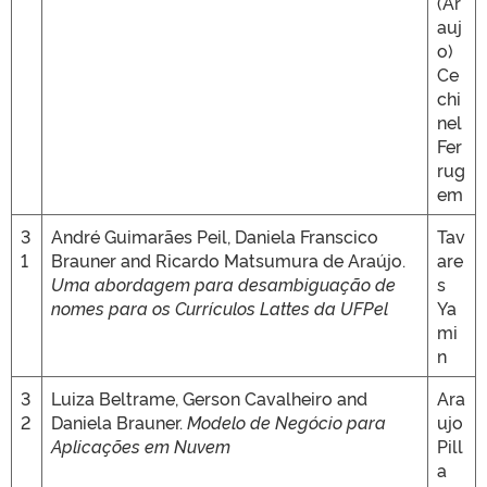
(Ar
auj
o)
Ce
chi
nel
Fer
rug
em
3
André Guimarães Peil, Daniela Franscico
Tav
1
Brauner and Ricardo Matsumura de Araújo.
are
Uma abordagem para desambiguação de
s
nomes para os Currículos Lattes da UFPel
Ya
mi
n
3
Luiza Beltrame, Gerson Cavalheiro and
Ara
2
Daniela Brauner.
Modelo de Negócio para
ujo
Aplicações em Nuvem
Pill
a