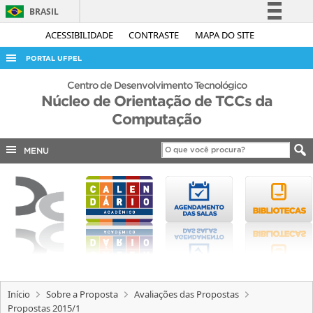
BRASIL
Simplifique!
ACESSIBILIDADE
CONTRASTE
MAPA DO SITE
Comunica BR
PORTAL UFPEL
Participe
ACESSO À INFORMAÇÃO
Centro de Desenvolvimento Tecnológico
Acesso à informação
Núcleo de Orientação de TCCs da
AUDITORIA
Computação
Legislação
COBALTO
Canais
MENU
CONCURSOS
EDITAIS
INTERNACIONAL
OUVIDORIA
PORTARIAS
TELEFONES
Início
Sobre a Proposta
Avaliações das Propostas
Propostas 2015/1