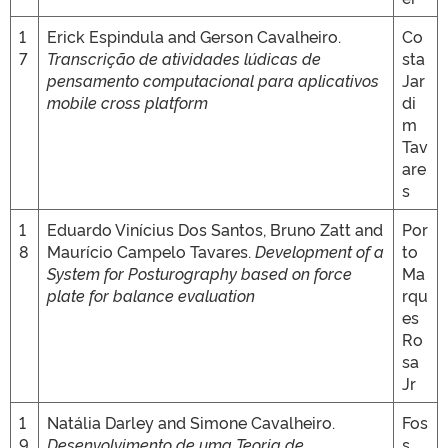
1
Erick Espindula and Gerson Cavalheiro.
Co
7
Transcrição de atividades lúdicas de
sta
pensamento computacional para aplicativos
Jar
mobile cross platform
di
m
Tav
are
s
1
Eduardo Vinícius Dos Santos, Bruno Zatt and
Por
8
Maurício Campelo Tavares.
Development of a
to
System for Posturography based on force
Ma
plate for balance evaluation
rqu
es
Ro
sa
Jr
1
Natália Darley and Simone Cavalheiro.
Fos
9
Desenvolvimento de uma Teoria de
s