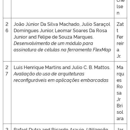
lse
n
2
João Júnior Da Silva Machado, Julio Saraçol
Zat
6
Domingues Junior, Leomar Soares Da Rosa
t
Junior and Felipe de Souza Marques.
Fer
Desenvolvimento de um módulo para
reir
assinatura de células na ferramenta FlexMap
a
Jr.
2
Luis Henrique Martins and Julio C. B. Mattos.
Ma
7
Avaliação do uso de arquiteturas
rqu
reconfiguráveis em aplicações embarcadas
es
Ro
sa
Jr
Bri
sol
ara
2
Rafael Dutra and Ricardo Araujo.
Utilização
Jar