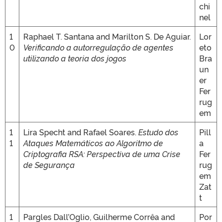
chi
nel
1
Raphael T. Santana and Marilton S. De Aguiar.
Lor
0
Verificando a autorregulação de agentes
eto
utilizando a teoria dos jogos
Bra
un
er
Fer
rug
em
1
Lira Specht and Rafael Soares.
Estudo dos
Pill
1
Ataques Matemáticos ao Algoritmo de
a
Criptografia RSA: Perspectiva de uma Crise
Fer
de Segurança
rug
em
Zat
t
1
Pargles Dall’Oglio, Guilherme Corrêa and
Por