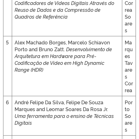
Codificadores de Vídeos Digitais Através do
Cor
Reuso de Dados e da Compressão de
rea
Quadros de Referência
So
are
s
5
Alex Machado Borges, Marcelo Schiavon
Ma
Porto and Bruno Zatt.
Desenvolvimento de
rqu
Arquitetura em Hardware para Pré-
es
Codificação de Vídeo em High Dynamic
Tav
Range (HDR)
are
s
Cor
rea
6
André Felipe Da Silva, Felipe De Souza
Por
Marques and Leomar Soares Da Rosa Jr.
to
Uma ferramenta para o ensino de Técnicas
So
Digitais
are
s