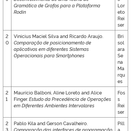
Gramática de Grafos para a Plataforma
Lor
Rodin
eto
Rei
ser
2
Vinicius Maciel Silva and Ricardo Araujo.
Bri
0
Comparação de posicionamento de
sol
aplicativos em diferentes Sistemas
ara
Operacionais para Smartphones
Se
na
Ma
rqu
es
2
Maurício Balboni, Aline Loreto and Alice
Fos
1
Finger.
Estudo da Precedência de Operações
s
em Diferentes Ambientes Intervalares
Rei
ser
2
Pablo Kila and Gerson Cavalheiro.
Pill
3
Comparação das interfaces de programação
a