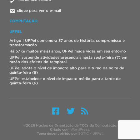
clique para ver o e-mail
COMPUTAÇÃO
UFPEL
Artigo | UFPel comemora 57 anos de história, compromisso e
transformação
Há 57 (e muitos mais) anos, UFPel muda vidas em seu entorno
UFPel suspende atividades presenciais nesta sexta-feira (7) em
razão dos efeitos do temporal
UFPel adota o nível de impacto alto para o turno da noite de
quinta-feira (6)
UFPel estabelece o nível de impacto médio para a tarde de
quinta-feira (6)
©2026 Núcleo de Orientação de TCCs da Computação.
Criado com
WordPress
.
Tema desenvolvido por
SGTIC / UFPel
.