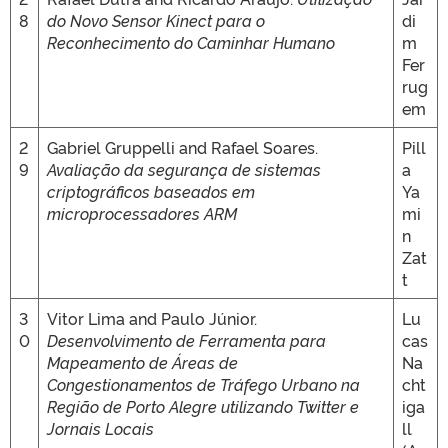
8
do Novo Sensor Kinect para o
di
Reconhecimento do Caminhar Humano
m
Fer
rug
em
2
Gabriel Gruppelli and Rafael Soares.
Pill
9
Avaliação da segurança de sistemas
a
criptográficos baseados em
Ya
microprocessadores ARM
mi
n
Zat
t
3
Vitor Lima and Paulo Júnior.
Lu
0
Desenvolvimento de Ferramenta para
cas
Mapeamento de Áreas de
Na
Congestionamentos de Tráfego Urbano na
cht
Região de Porto Alegre utilizando Twitter e
iga
Jornais Locais
ll