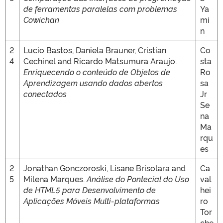
de ferramentas paralelas com problemas
Ya
Cowichan
mi
n
2
Lucio Bastos, Daniela Brauner, Cristian
Co
4
Cechinel and Ricardo Matsumura Araujo.
sta
Enriquecendo o conteúdo de Objetos de
Ro
Aprendizagem usando dados abertos
sa
conectados
Jr
Se
na
Ma
rqu
es
2
Jonathan Gonczoroski, Lisane Brisolara and
Ca
5
Milena Marques.
Análise do Pontecial do Uso
val
de HTML5 para Desenvolvimento de
hei
Aplicações Móveis Multi-plataformas
ro
Tor
che