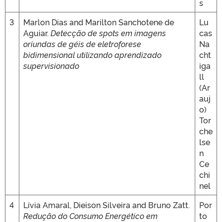
s
3
Marlon Dias and Marilton Sanchotene de
Lu
Aguiar.
Detecção de spots em imagens
cas
oriundas de géis de eletroforese
Na
bidimensional utilizando aprendizado
cht
supervisionado
iga
ll
(Ar
auj
o)
Tor
che
lse
n
Ce
chi
nel
4
Lívia Amaral, Dieison Silveira and Bruno Zatt.
Por
Redução do Consumo Energético em
to