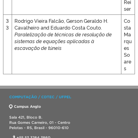
Rei
ser
3
Rodrigo Vieira Falcão, Gerson Geraldo H.
Co
3
Cavalheiro and Eduardo Costa Couto.
sta
Paralelização de técnicas de resolução de
Ma
sistemas de equações aplicadas à
rqu
escavação de túneis
es
So
are
s
COMPUTAÇÃO / CDTEC / UFPEL
Campus Anglo
Sala 421, Bloco B.
Rua Gomes Carneiro, 01 - Centro
Pelotas - RS, Brasil - 96010-610
+55 53 3284 3860