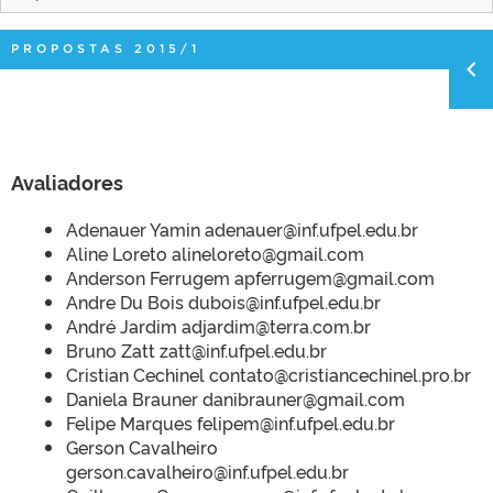
PROPOSTAS 2015/1
Avaliadores
Adenauer Yamin adenauer@inf.ufpel.edu.br
Aline Loreto alineloreto@gmail.com
Anderson Ferrugem apferrugem@gmail.com
Andre Du Bois dubois@inf.ufpel.edu.br
André Jardim adjardim@terra.com.br
Bruno Zatt zatt@inf.ufpel.edu.br
Cristian Cechinel contato@cristiancechinel.pro.br
Daniela Brauner danibrauner@gmail.com
Felipe Marques felipem@inf.ufpel.edu.br
Gerson Cavalheiro
gerson.cavalheiro@inf.ufpel.edu.br