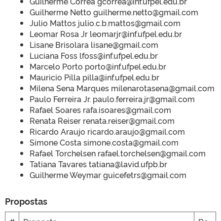
Guilherme Correa gcorrea@inf.ufpel.edu.br
Guilherme Netto guilherme.netto@gmail.com
Julio Mattos julio.c.b.mattos@gmail.com
Leomar Rosa Jr leomarjr@inf.ufpel.edu.br
Lisane Brisolara lisane@gmail.com
Luciana Foss lfoss@inf.ufpel.edu.br
Marcelo Porto porto@inf.ufpel.edu.br
Mauricio Pilla pilla@inf.ufpel.edu.br
Milena Sena Marques milenarotasena@gmail.com
Paulo Ferreira Jr. paulo.ferreira.jr@gmail.com
Rafael Soares rafa.isoares@gmail.com
Renata Reiser renata.reiser@gmail.com
Ricardo Araujo ricardo.araujo@gmail.com
Simone Costa simone.costa@gmail.com
Rafael Torchelsen rafael.torchelsen@gmail.com
Tatiana Tavares tatiana@lavid.ufpb.br
Guilherme Weymar guicefetrs@gmail.com
Propostas