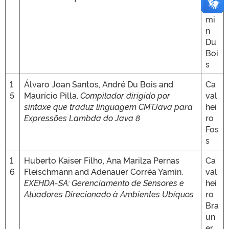
Ya
mi
n
Du
Boi
s
1
Álvaro Joan Santos, André Du Bois and
Ca
5
Maurício Pilla.
Compilador dirigido por
val
sintaxe que traduz linguagem CMTJava para
hei
Expressões Lambda do Java 8
ro
Fos
s
1
Huberto Kaiser Filho, Ana Marilza Pernas
Ca
6
Fleischmann and Adenauer Corrêa Yamin.
val
EXEHDA-SA: Gerenciamento de Sensores e
hei
Atuadores Direcionado à Ambientes Ubíquos
ro
Bra
un
er