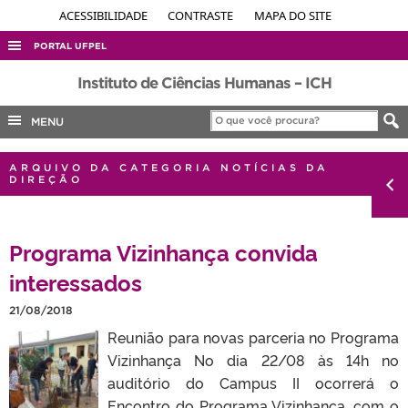
ACESSIBILIDADE
CONTRASTE
MAPA DO SITE
PORTAL UFPEL
ACESSO À INFORMAÇÃO
Instituto de Ciências Humanas – ICH
AUDITORIA
MENU
COBALTO
ARQUIVO DA CATEGORIA NOTÍCIAS DA
CONCURSOS
DIREÇÃO
EDITAIS
INTERNACIONAL
Programa Vizinhança convida
OUVIDORIA
interessados
PORTARIAS
21/08/2018
TELEFONES
Reunião para novas parceria no Programa
Vizinhança No dia 22/08 às 14h no
auditório do Campus II ocorrerá o
Encontro do Programa Vizinhança, com o