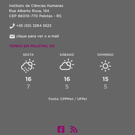
Instituto de Ciências Humanas
Rua Alberto Rosa, 154
CEP 96010-770 Pelotas - RS
+55 (53) 3284 5523
clique para ver o e-mail
TEMPO EM PELOTAS, RS
SEXTA
SÁBADO
DOMINGO
16
16
15
7
5
5
Fonte: CPPMet / UFPel