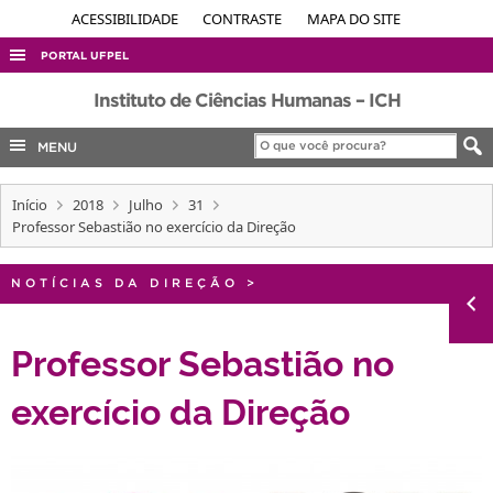
ACESSIBILIDADE
CONTRASTE
MAPA DO SITE
PORTAL UFPEL
ACESSO À INFORMAÇÃO
Instituto de Ciências Humanas – ICH
AUDITORIA
MENU
COBALTO
Início
2018
Julho
31
CONCURSOS
Professor Sebastião no exercício da Direção
EDITAIS
INTERNACIONAL
NOTÍCIAS DA DIREÇÃO
>
OUVIDORIA
Professor Sebastião no
PORTARIAS
exercício da Direção
TELEFONES