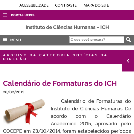
ACESSIBILIDADE
CONTRASTE
MAPA DO SITE
PORTAL UFPEL
ACESSO À INFORMAÇÃO
Instituto de Ciências Humanas – ICH
AUDITORIA
MENU
COBALTO
ARQUIVO DA CATEGORIA NOTÍCIAS DA
CONCURSOS
DIREÇÃO
EDITAIS
INTERNACIONAL
Calendário de Formaturas do ICH
OUVIDORIA
26/02/2015
PORTARIAS
Calendário de Formaturas do
TELEFONES
Instituto de Ciências Humanas De
acordo com o Calendário
Acadêmico 2015, aprovado pelo
COCEPE em 23/10/2014, foram estabelecidos períodos