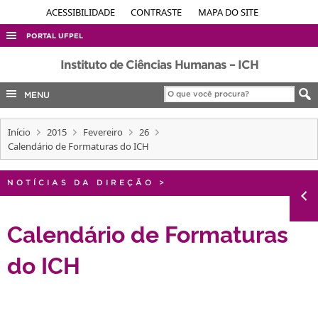
ACESSIBILIDADE
CONTRASTE
MAPA DO SITE
PORTAL UFPEL
ACESSO À INFORMAÇÃO
Instituto de Ciências Humanas – ICH
AUDITORIA
MENU
COBALTO
Início
2015
Fevereiro
26
CONCURSOS
Calendário de Formaturas do ICH
EDITAIS
INTERNACIONAL
NOTÍCIAS DA DIREÇÃO
>
OUVIDORIA
Calendário de Formaturas
PORTARIAS
do ICH
TELEFONES