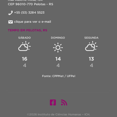
CEP 96010-770 Pelotas - RS
+55 (53) 3284 5523
clique para ver o e-mail
TEMPO EM PELOTAS, RS
SÁBADO
DOMINGO
SEGUNDA
16
14
13
4
4
4
Fonte: CPPMet / UFPel
©2026 Instituto de Ciências Humanas – ICH.