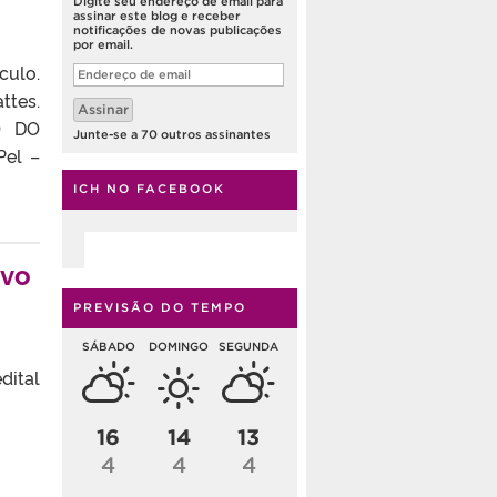
Digite seu endereço de email para
assinar este blog e receber
notificações de novas publicações
por email.
culo.
Endereço
de
ttes.
email
Assinar
O DO
Junte-se a 70 outros assinantes
el –
ICH NO FACEBOOK
ivo
PREVISÃO DO TEMPO
SÁBADO
DOMINGO
SEGUNDA
dital
16
14
13
4
4
4