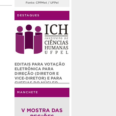
Fonte: CPPMet / UFPel
DESTAQUES
EDITAIS PARA VOTAÇÃO
ELETRÔNICA PARA
DIREÇÃO (DIRETOR E
VICE-DIRETOR) E PARA
CHEFIAS DO NÚCLEO
ADMINISTRATIVO (CHEFE
E CHEFE ADJUNTO) DO
MANCHETE
INSTITUTO DE CIÊNCIAS
HUMANAS – ICH/UFPEL
(QUADRIÊNIO 2026-2030)
V MOSTRA DAS