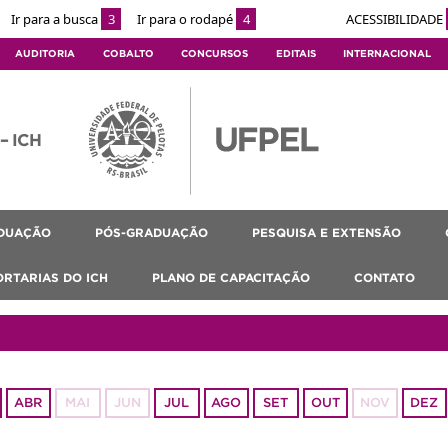
Ir para a busca
3
Ir para o rodapé
4
ACESSIBILIDADE
AUDITORIA
COBALTO
CONCURSOS
EDITAIS
INTERNACIONAL
 – ICH
DUAÇÃO
PÓS-GRADUAÇÃO
PESQUISA E EXTENSÃO
ORTARIAS DO ICH
PLANO DE CAPACITAÇÃO
CONTATO
ABR
MAI
JUN
JUL
AGO
SET
OUT
NOV
DEZ