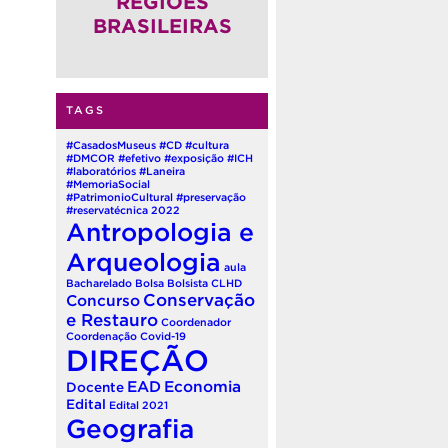
REGIÕES
BRASILEIRAS
TAGS
#CasadosMuseus
#CD
#cultura
#DMCOR
#efetivo
#exposição
#ICH
#laboratórios
#Laneira
#MemoriaSocial
#PatrimonioCultural
#preservação
#reservatécnica
2022
Antropologia e
Arqueologia
aula
Bacharelado
Bolsa
Bolsista
CLHD
Conservação
Concurso
e Restauro
Coordenador
Coordenação
Covid-19
DIREÇÃO
EAD
Economia
Docente
Edital
Edital 2021
Geografia