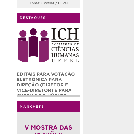
Fonte: CPPMet / UFPel
DESTAQUES
EDITAIS PARA VOTAÇÃO
ELETRÔNICA PARA
DIREÇÃO (DIRETOR E
VICE-DIRETOR) E PARA
CHEFIAS DO NÚCLEO
ADMINISTRATIVO (CHEFE
E CHEFE ADJUNTO) DO
MANCHETE
INSTITUTO DE CIÊNCIAS
HUMANAS – ICH/UFPEL
(QUADRIÊNIO 2026-2030)
V MOSTRA DAS