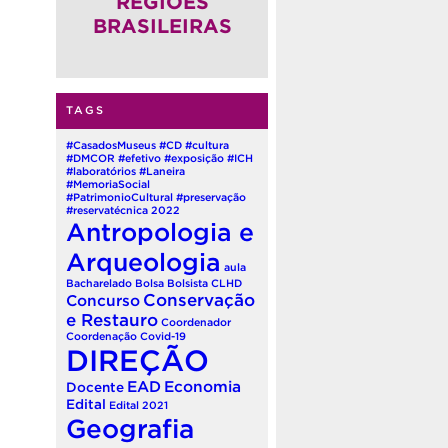
REGIÕES
BRASILEIRAS
TAGS
#CasadosMuseus
#CD
#cultura
#DMCOR
#efetivo
#exposição
#ICH
#laboratórios
#Laneira
#MemoriaSocial
#PatrimonioCultural
#preservação
#reservatécnica
2022
Antropologia e
Arqueologia
aula
Bacharelado
Bolsa
Bolsista
CLHD
Conservação
Concurso
e Restauro
Coordenador
Coordenação
Covid-19
DIREÇÃO
EAD
Economia
Docente
Edital
Edital 2021
Geografia