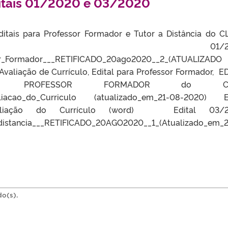
ditais 01/2020 e 03/2020
ditais para Professor Formador e Tutor a Distância do C
l 01/2020
sor_Formador___RETIFICADO_20ago2020__2_(ATUALIZAD
valiação de Currículo, Edital para Professor Formador, E
 PROFESSOR FORMADOR do CL
valiacao_do_Curriculo (atualizado_em_21-08-2020) E
aliação do Currículo (word) Edital 03/2
distancia___RETIFICADO_20AGO2020__1_(Atualizado_em_2
do(s).