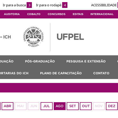
Ir para a busca
3
Ir para o rodapé
4
ACESSIBILIDADE
AUDITORIA
COBALTO
CONCURSOS
EDITAIS
INTERNACIONAL
 – ICH
DUAÇÃO
PÓS-GRADUAÇÃO
PESQUISA E EXTENSÃO
ORTARIAS DO ICH
PLANO DE CAPACITAÇÃO
CONTATO
ABR
MAI
JUN
JUL
AGO
SET
OUT
NOV
DEZ