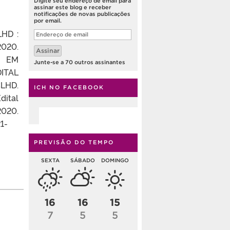
Digite seu endereço de email para
assinar este blog e receber
notificações de novas publicações
por email.
LHD :
Endereço
de
.
email
Assinar
O EM
Junte-se a 70 outros assinantes
DITAL
HD.
ICH NO FACEBOOK
dital
020.
1-
PREVISÃO DO TEMPO
SEXTA
SÁBADO
DOMINGO
16
16
15
7
5
5