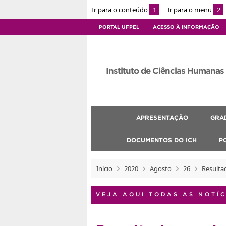
Ir para o conteúdo
1
Ir para o menu
2
PORTAL UFPEL
ACESSO À INFORMAÇÃO
Instituto de Ciências Humanas
APRESENTAÇÃO
GRA
DOCUMENTOS DO ICH
P
Início
2020
Agosto
26
Resulta
VEJA AQUI TODAS AS NOTÍC