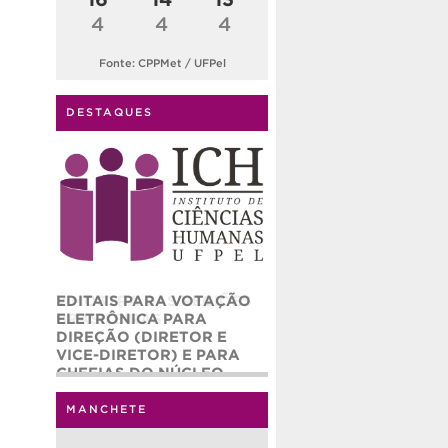
4
4
4
Fonte: CPPMet / UFPel
DESTAQUES
EDITAIS PARA VOTAÇÃO
ELETRÔNICA PARA
DIREÇÃO (DIRETOR E
VICE-DIRETOR) E PARA
CHEFIAS DO NÚCLEO
ADMINISTRATIVO (CHEFE
E CHEFE ADJUNTO) DO
MANCHETE
INSTITUTO DE CIÊNCIAS
HUMANAS – ICH/UFPEL