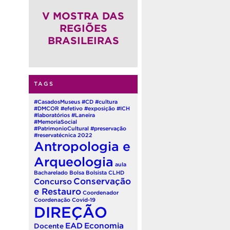
(QUADRIÊNIO 2026-2030)
V MOSTRA DAS
REGIÕES
BRASILEIRAS
TAGS
#CasadosMuseus
#CD
#cultura
#DMCOR
#efetivo
#exposição
#ICH
#laboratórios
#Laneira
#MemoriaSocial
#PatrimonioCultural
#preservação
#reservatécnica
2022
Antropologia e
Arqueologia
aula
Bacharelado
Bolsa
Bolsista
CLHD
Conservação
Concurso
e Restauro
Coordenador
Coordenação
Covid-19
DIREÇÃO
EAD
Economia
Docente