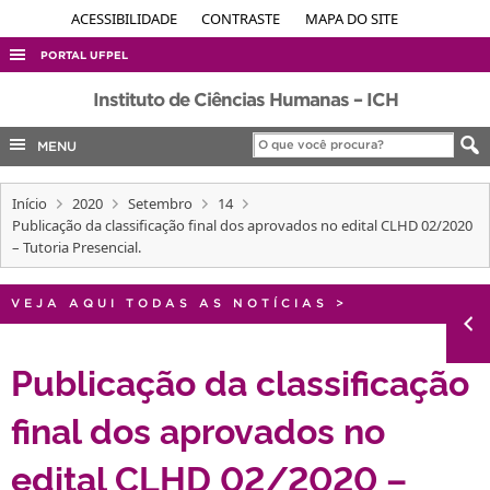
ACESSIBILIDADE
CONTRASTE
MAPA DO SITE
PORTAL UFPEL
ACESSO À INFORMAÇÃO
Instituto de Ciências Humanas – ICH
AUDITORIA
MENU
COBALTO
Início
2020
Setembro
14
CONCURSOS
Publicação da classificação final dos aprovados no edital CLHD 02/2020
EDITAIS
– Tutoria Presencial.
INTERNACIONAL
VEJA AQUI TODAS AS NOTÍCIAS
>
OUVIDORIA
PORTARIAS
Publicação da classificação
TELEFONES
final dos aprovados no
edital CLHD 02/2020 –