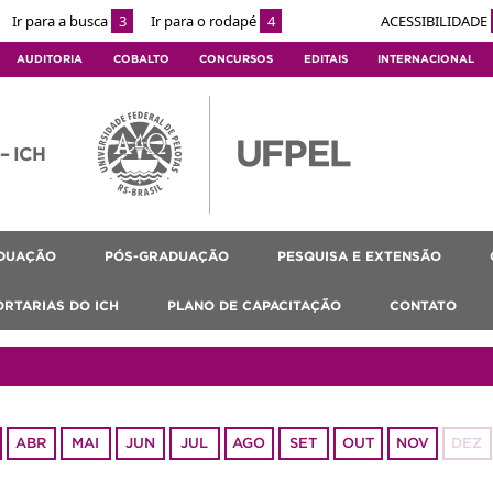
Ir para a busca
3
Ir para o rodapé
4
ACESSIBILIDADE
AUDITORIA
COBALTO
CONCURSOS
EDITAIS
INTERNACIONAL
 – ICH
DUAÇÃO
PÓS-GRADUAÇÃO
PESQUISA E EXTENSÃO
ORTARIAS DO ICH
PLANO DE CAPACITAÇÃO
CONTATO
ABR
MAI
JUN
JUL
AGO
SET
OUT
NOV
DEZ