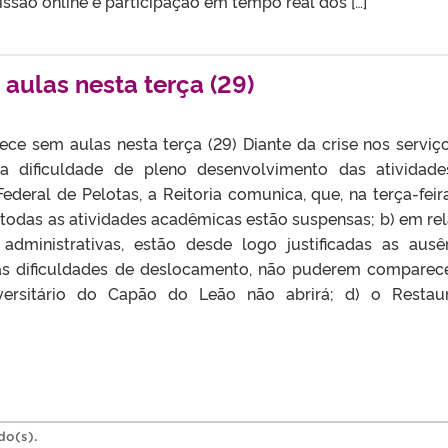
ssão online e participação em tempo real dos […]
ulas nesta terça (29)
ce sem aulas nesta terça (29) Diante da crise nos serviç
 a dificuldade de pleno desenvolvimento das atividad
ederal de Pelotas, a Reitoria comunica, que, na terça-feira
 todas as atividades acadêmicas estão suspensas; b) em re
 administrativas, estão desde logo justificadas as ausê
 as dificuldades de deslocamento, não puderem comparec
iversitário do Capão do Leão não abrirá; d) o Restau
do(s).