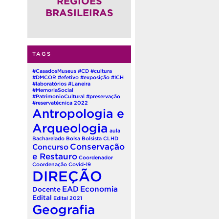
REGIÕES
BRASILEIRAS
TAGS
#CasadosMuseus
#CD
#cultura
#DMCOR
#efetivo
#exposição
#ICH
#laboratórios
#Laneira
#MemoriaSocial
#PatrimonioCultural
#preservação
#reservatécnica
2022
Antropologia e
Arqueologia
aula
Bacharelado
Bolsa
Bolsista
CLHD
Conservação
Concurso
e Restauro
Coordenador
Coordenação
Covid-19
DIREÇÃO
EAD
Economia
Docente
Edital
Edital 2021
Geografia