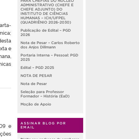
PARA CHEFIAS DO NÚCLEO
ADMINISTRATIVO (CHEFE E
CHEFE ADJUNTO) DO
INSTITUTO DE CIÊNCIAS
HUMANAS – ICH/UFPEL
(QUADRIÊNIO 2026-2030)
arta-
Publicação de Edital – PGD
mica;
2026
desta
Nota de Pesar – Carlos Roberto
xta e
dos Anjos Dillmann
mana,
Portaria Interna – Pessoal: PGD
2025
micas
Edital – PGD 2025
NOTA DE PESAR
Nota de Pesar
Seleção para Professor
Formador – História (EaD)
Moção de Apoio
ASSINAR BLOG POR
 09 e
EMAIL
ações