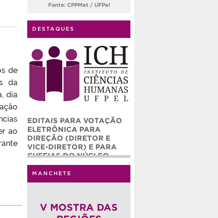
Fonte: CPPMet / UFPel
DESTAQUES
os de
es da
, dia
lação
ncias
EDITAIS PARA VOTAÇÃO
ELETRÔNICA PARA
er ao
DIREÇÃO (DIRETOR E
rante
VICE-DIRETOR) E PARA
CHEFIAS DO NÚCLEO
ADMINISTRATIVO (CHEFE
E CHEFE ADJUNTO) DO
MANCHETE
INSTITUTO DE CIÊNCIAS
HUMANAS – ICH/UFPEL
(QUADRIÊNIO 2026-2030)
V MOSTRA DAS