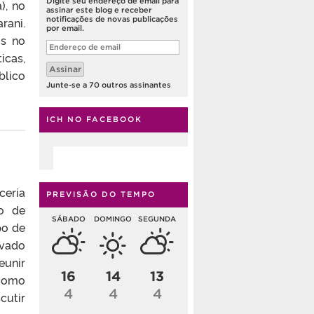
Digite seu endereço de email para
), no
assinar este blog e receber
notificações de novas publicações
rani.
por email.
os no
Endereço
de
icas,
email
Assinar
blico
Junte-se a 70 outros assinantes
ICH NO FACEBOOK
ceria
PREVISÃO DO TEMPO
to de
SÁBADO
DOMINGO
SEGUNDA
po de
ivado
eunir
16
14
13
 como
4
4
4
cutir