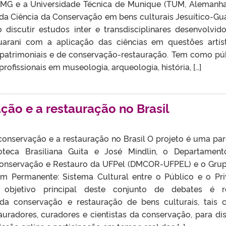
FMG e a Universidade Técnica de Munique (TUM, Alemanha
da Ciência da Conservação em bens culturais Jesuítico-Gua
discutir estudos inter e transdisciplinares desenvolvid
uarani com a aplicação das ciências em questões artíst
s, patrimoniais e de conservação-restauração. Tem como pú
rofissionais em museologia, arqueologia, história, […]
ção e a restauração no Brasil
conservação e a restauração no Brasil O projeto é uma par
ioteca Brasiliana Guita e José Mindlin, o Departamen
Conservação e Restauro da UFPel (DMCOR-UFPEL) e o Gru
m Permanente: Sistema Cultural entre o Público e o Pr
 objetivo principal deste conjunto de debates é r
s da conservação e restauração de bens culturais, tais
uradores, curadores e cientistas da conservação, para dis