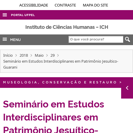
ACESSIBILIDADE
CONTRASTE
MAPA DO SITE
PORTAL UFPEL
ACESSO À INFORMAÇÃO
Instituto de Ciências Humanas – ICH
AUDITORIA
MENU
COBALTO
Início
2018
Maio
29
CONCURSOS
Seminário em Estudos Interdisciplinares em Patrimônio Jesuítico-
EDITAIS
Guarani
INTERNACIONAL
MUSEOLOGIA, CONSERVAÇÃO E RESTAURO
>
OUVIDORIA
PORTARIAS
Seminário em Estudos
TELEFONES
Interdisciplinares em
Patrimônio Jesuítico-