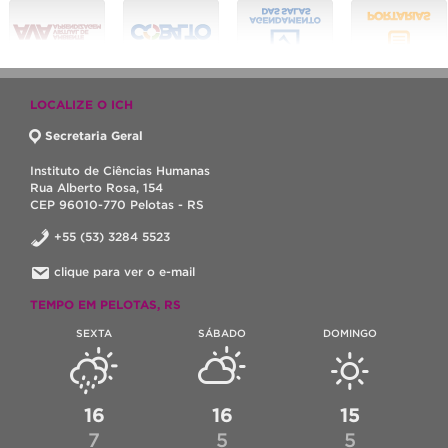
LOCALIZE O ICH
Secretaria Geral
Instituto de Ciências Humanas
Rua Alberto Rosa, 154
CEP 96010-770 Pelotas - RS
+55 (53) 3284 5523
clique para ver o e-mail
TEMPO EM PELOTAS, RS
SEXTA
SÁBADO
DOMINGO
16
16
15
7
5
5